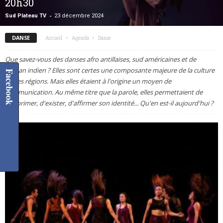
20h30
-
Sud Plateau TV
23 décembre 2024
DANSE
Accueil
Agenda
Danse
Que savez-vous des danses afro antillaises, sud américaines et de
l'océan indien ? Elles sont certes une composante majeure de la culture
Facebook
de ces régions. Mais elles étaient à l'origine un moyen de
communication. Au même titre que la parole, elles permettaient de
s'exprimer, d'exister, d'affirmer son identité... Qu'en est-il aujourd'hui ?