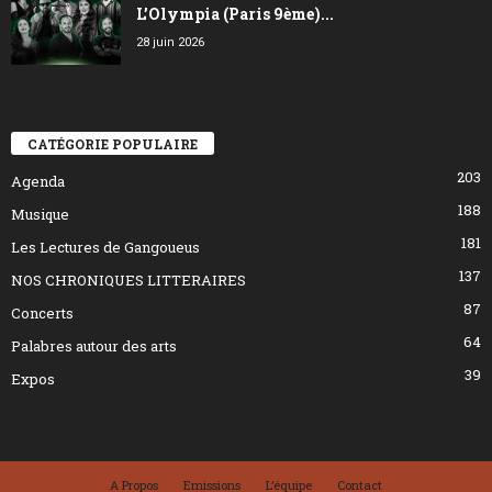
L’Olympia (Paris 9ème)...
28 juin 2026
CATÉGORIE POPULAIRE
203
Agenda
188
Musique
181
Les Lectures de Gangoueus
137
NOS CHRONIQUES LITTERAIRES
87
Concerts
64
Palabres autour des arts
39
Expos
A Propos
Emissions
L’équipe
Contact