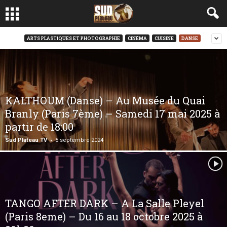
ARTS PLASTIQUES ET PHOTOGRAPHIE
CINÉMA
CUISINE
DANSE
KALTHOUM (Danse) – Au Musée du Quai
Branly (Paris 7ème) – Samedi 17 mai 2025 à
partir de 18:00
-
Sud Plateau TV
5 septembre 2024
TANGO AFTER DARK – A La Salle Pleyel
(Paris 8eme) – Du 16 au 18 octobre 2025 à