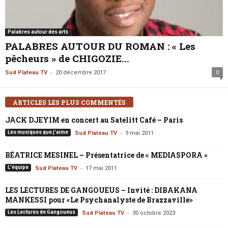
Palabres autour des arts
PALABRES AUTOUR DU ROMAN : « Les
pêcheurs » de CHIGOZIE...
-
Sud Plateau TV
20 décembre 2017
0
ARTICLES LES PLUS COMMENTÉS
JACK DJEYIM en concert au Satelitt Café – Paris
-
Les musiques que j'aime
Sud Plateau TV
9 mai 2011
BÉATRICE MESINEL – Présentatrice de « MEDIASPORA »
-
L'équipe
Sud Plateau TV
17 mai 2011
LES LECTURES DE GANGOUEUS – Invité : DIBAKANA
MANKESSI pour «Le Psychanalyste de Brazzaville»
-
Les Lectures de Gangoueus
Sud Plateau TV
30 octobre 2023