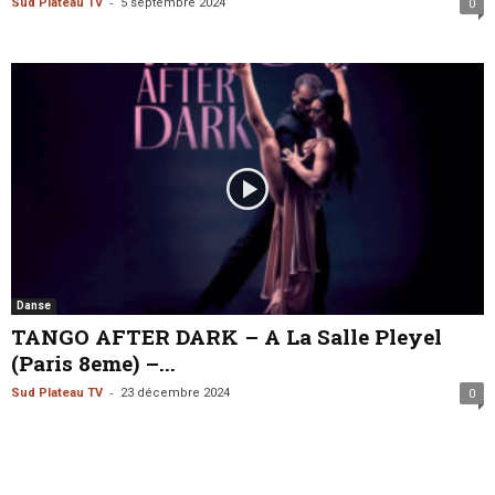
-
Sud Plateau TV
5 septembre 2024
0
Danse
TANGO AFTER DARK – A La Salle Pleyel
(Paris 8eme) –...
-
Sud Plateau TV
23 décembre 2024
0