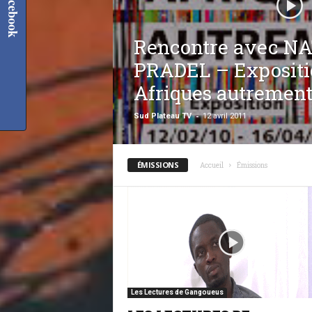
Facebook
Rencontre avec N
PRADEL – Expositio
Afriques autrement
-
Sud Plateau TV
12 avril 2011
ÉMISSIONS
Accueil
Émissions
Les Lectures de Gangoueus