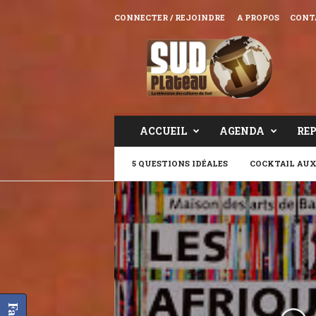
CONNECTER / REJOINDRE
A PROPOS
CONT
Sud
Plateau
TV
ACCUEIL
AGENDA
RE
5 QUESTIONS IDÉALES
COCKTAIL AUX