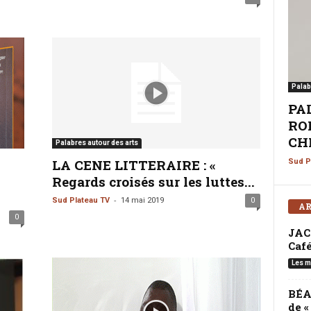
Palab
PA
ROM
CHI
Palabres autour des arts
LA CENE LITTERAIRE : «
Sud P
Regards croisés sur les luttes...
-
Sud Plateau TV
14 mai 2019
0
AR
0
JAC
Café
Les m
BÉA
de 