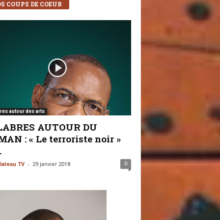
S COUPS DE COEUR
res autour des arts
LABRES AUTOUR DU
AN : « Le terroriste noir »
.
-
0
lateau TV
29 janvier 2018