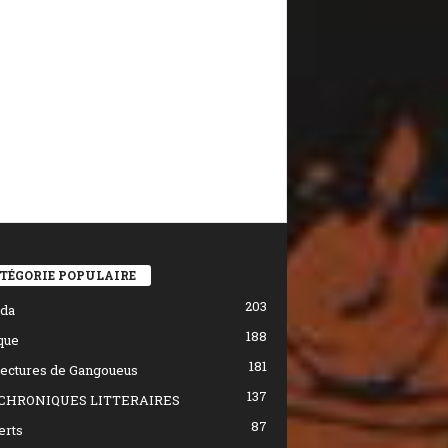
TÉGORIE POPULAIRE
203
da
188
que
181
ectures de Gangoueus
137
CHRONIQUES LITTERAIRES
87
erts