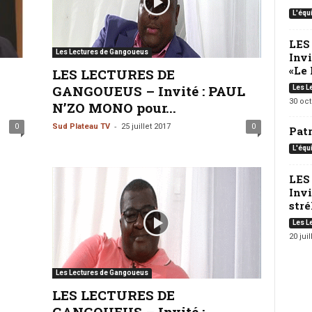
L'équ
LES
Les Lectures de Gangoueus
Inv
«Le 
LES LECTURES DE
GANGOUEUS – Invité : PAUL
Les L
30 oc
N’ZO MONO pour...
-
0
Sud Plateau TV
25 juillet 2017
0
Pat
L'équ
LES
Invi
strél
Les L
20 juil
Les Lectures de Gangoueus
LES LECTURES DE
GANGOUEUS – Invité :