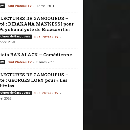
-
ipe
Sud Plateau TV
17 mai 2011
 LECTURES DE GANGOUEUS –
ité : DIBAKANA MANKESSI pour
Psychanalyste de Brazzaville»
-
ectures de Gangoueus
Sud Plateau TV
tobre 2023
ricia BAKALACK – Comédienne
-
ipe
Sud Plateau TV
3 mars 2011
 LECTURES DE GANGOUEUS –
té : GEORGES LORY pour « Les
itzias :...
-
ectures de Gangoueus
Sud Plateau TV
let 2026