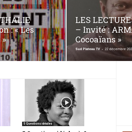
ATHALIE
LES LECTURE
n : « Les
– Invité : AR
 »
Cocoaïans »
-
Sud Plateau TV
22 décembre 202
5 Questions idéales