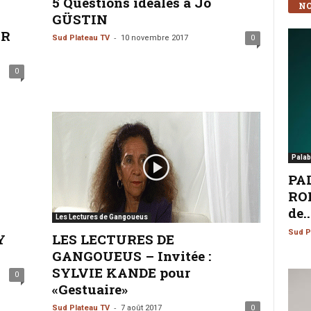
5 Questions idéales à Jo
NO
GÜSTIN
RR
-
Sud Plateau TV
10 novembre 2017
0
0
Palab
PA
ROM
de..
Les Lectures de Gangoueus
Sud P
Y
LES LECTURES DE
GANGOUEUS – Invitée :
SYLVIE KANDE pour
0
«Gestuaire»
-
Sud Plateau TV
7 août 2017
0