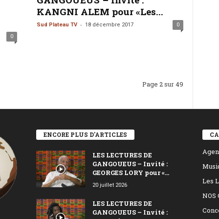
KANGNI ALEM pour «Les...
-
Sud Plateau TV
18 décembre 2017
0
0
Page 2 sur 49
ENCORE PLUS D'ARTICLES
CA
Agen
LES LECTURES DE
GANGOUEUS – Invité :
Musi
GEORGES LORY pour «...
Les L
20 juillet 2026
NOS 
LES LECTURES DE
Conc
GANGOUEUS – Invité :