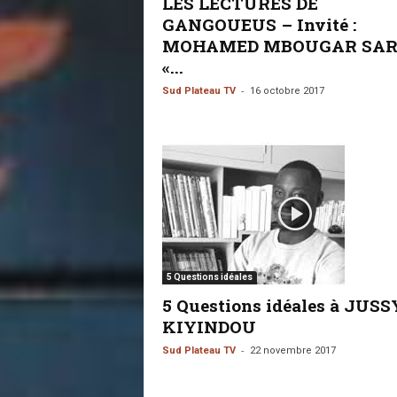
LES LECTURES DE
GANGOUEUS – Invité :
MOHAMED MBOUGAR SA
«...
-
Sud Plateau TV
16 octobre 2017
5 Questions idéales
5 Questions idéales à JUSS
KIYINDOU
-
Sud Plateau TV
22 novembre 2017