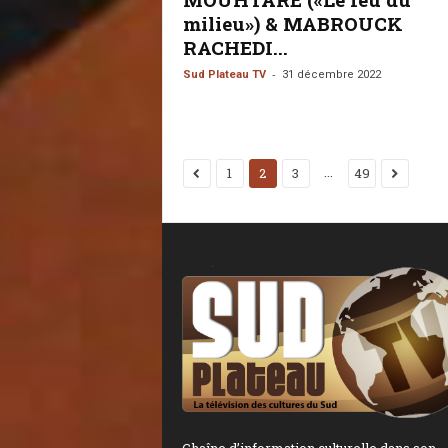
milieu») & MABROUCK
RACHEDI...
-
Sud Plateau TV
31 décembre 2022
...
1
2
3
49