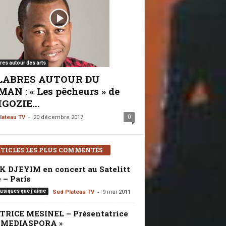
res autour des arts
LABRES AUTOUR DU
AN : « Les pêcheurs » de
GOZIE...
-
0
lateau TV
20 décembre 2017
TICLES LES PLUS COMMENTÉS
K DJEYIM en concert au Satelitt
 – Paris
-
usiques que j'aime
Sud Plateau TV
9 mai 2011
TRICE MESINEL – Présentatrice
« MEDIASPORA »