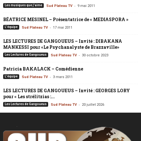
-
Les musiques que j'aime
Sud Plateau TV
9 mai 2011
BÉATRICE MESINEL – Présentatrice de « MEDIASPORA »
-
L'équipe
Sud Plateau TV
17 mai 2011
LES LECTURES DE GANGOUEUS – Invité : DIBAKANA
MANKESSI pour «Le Psychanalyste de Brazzaville»
-
Les Lectures de Gangoueus
Sud Plateau TV
30 octobre 2023
Patricia BAKALACK – Comédienne
-
L'équipe
Sud Plateau TV
3 mars 2011
LES LECTURES DE GANGOUEUS – Invité : GEORGES LORY
pour « Les strélitzias :...
-
Les Lectures de Gangoueus
Sud Plateau TV
20 juillet 2026