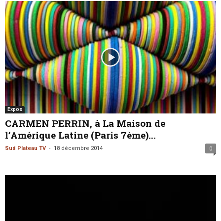
Expos
CARMEN PERRIN, à La Maison de
l’Amérique Latine (Paris 7ème)...
-
Sud Plateau TV
18 décembre 2014
0