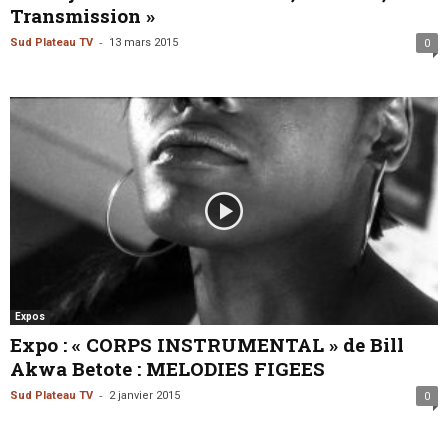
Transmission »
-
Sud Plateau TV
13 mars 2015
0
Expos
Expo : « CORPS INSTRUMENTAL » de Bill
Akwa Betote : MELODIES FIGEES
-
Sud Plateau TV
2 janvier 2015
0