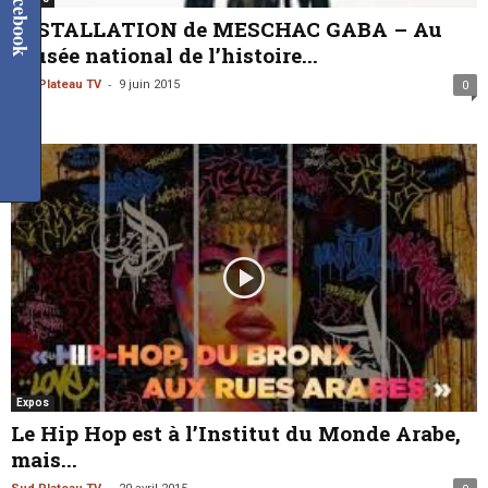
Facebook
INSTALLATION de MESCHAC GABA – Au
Musée national de l’histoire...
-
Sud Plateau TV
9 juin 2015
0
Expos
Le Hip Hop est à l’Institut du Monde Arabe,
mais...
-