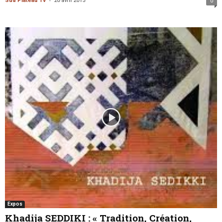
Sud Plateau TV
20 avril 2015
0
Expos
Khadija SEDDIKI : « Tradition, Création,