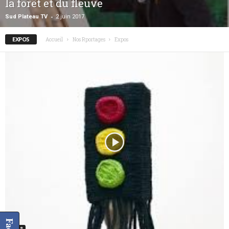
la forêt et du fleuve
-
Sud Plateau TV
2 juin 2017
EXPOS
Accueil
Nos Rportages
Expos
Expos