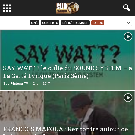
CINÉ
CONCERTS
DÉFILÉS DE MODE
EXPOS
SAY WATT ? le culte du SOUND SYSTEM – à
La Gaité Lyrique (Paris 3ème)
-
Sud Plateau TV
2 juin 2017
FRANCOIS MAFOUA : Rencontre autour de