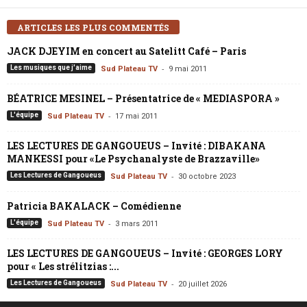
ARTICLES LES PLUS COMMENTÉS
JACK DJEYIM en concert au Satelitt Café – Paris
-
Les musiques que j'aime
Sud Plateau TV
9 mai 2011
BÉATRICE MESINEL – Présentatrice de « MEDIASPORA »
-
L'équipe
Sud Plateau TV
17 mai 2011
LES LECTURES DE GANGOUEUS – Invité : DIBAKANA
MANKESSI pour «Le Psychanalyste de Brazzaville»
-
Les Lectures de Gangoueus
Sud Plateau TV
30 octobre 2023
Patricia BAKALACK – Comédienne
-
L'équipe
Sud Plateau TV
3 mars 2011
LES LECTURES DE GANGOUEUS – Invité : GEORGES LORY
pour « Les strélitzias :...
-
Les Lectures de Gangoueus
Sud Plateau TV
20 juillet 2026