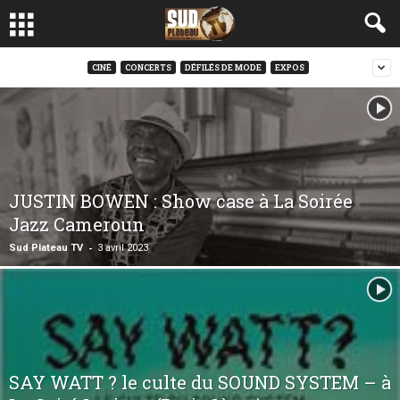
CINÉ
CONCERTS
DÉFILÉS DE MODE
EXPOS
JUSTIN BOWEN : Show case à La Soirée
Jazz Cameroun
-
Sud Plateau TV
3 avril 2023
SAY WATT ? le culte du SOUND SYSTEM – à