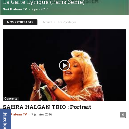
La Gaité Lyrique (Paris 3ème)
-
Sud Plateau TV
2 juin 2017
NOS RPORTAGES
Accueil
Nos Rportages
Concerts
SAHRA HALGAN TRIO : Portrait
-
Facebook
Sud Plateau TV
7 janvier 2016
0