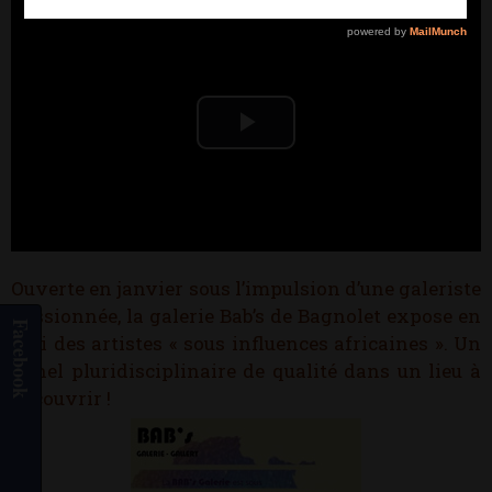
Play
Video
Ouverte en janvier sous l’impulsion d’une galeriste
passionnée, la galerie Bab’s de Bagnolet expose en
Facebook
mai des artistes « sous influences africaines ». Un
panel pluridisciplinaire de qualité dans un lieu à
découvrir !