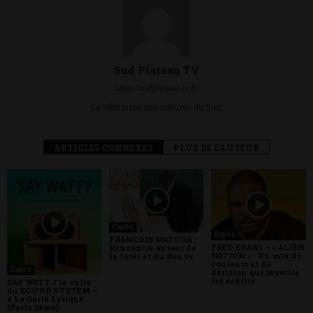
Sud Plateau TV
https://sudplateau-tv.fr/
La télévision des cultures du Sud.
ARTICLES CONNEXES
PLUS DE L'AUTEUR
Expos
Expos
FRANCOIS MAFOUA :
FRED EBANI – « ALIEN
Rencontre autour de
NATION » : Un mix de
la forêt et du fleuve
couleurs et de
Expos
dérision qui réveille
les esprits
SAY WATT ? le culte
du SOUND SYSTEM –
à La Gaité Lyrique
(Paris 3ème)