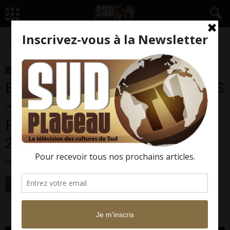
Accueil
Nos Rportages
Expos
Expo : INFLUENCES AFRICAINES – Au BAB’s Galerie
(Bagnolet – France) –...
NOS RPORTAGES
EXPOS
Expo : INFLUENCES AFRICAINES
– Au BAB’s Galerie (Bagnolet –
France) – Du 2 mai au 1er juin
2013
Par
Sud Plateau TV
-
2 juin 2017
15891
0
Facebook
Twitter
INFLUENCES AFRICAINES BAB’s Galerie