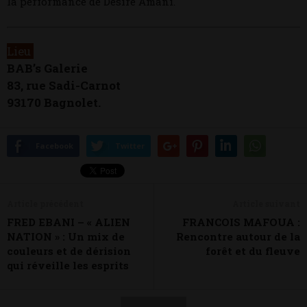
la performance de Désiré Amani.
Lieu
BAB’s Galerie
83, rue Sadi-Carnot
93170 Bagnolet.
Facebook
Twitter
Article précédent
Article suivant
FRED EBANI – « ALIEN
FRANCOIS MAFOUA :
NATION » : Un mix de
Rencontre autour de la
couleurs et de dérision
forêt et du fleuve
qui réveille les esprits