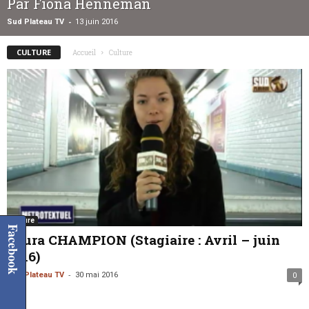
Par Fiona Henneman
-
Sud Plateau TV
13 juin 2016
CULTURE
Accueil
Culture
Culture
Facebook
Laura CHAMPION (Stagiaire : Avril – juin
2016)
-
Sud Plateau TV
30 mai 2016
0