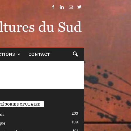
CTIONS
CONTACT
TÉGORIE POPULAIRE
203
da
188
que
181