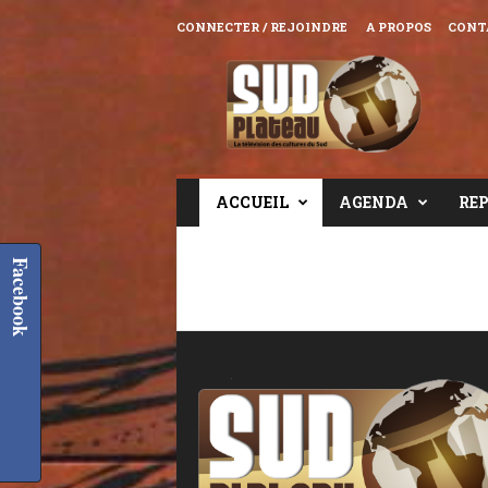
CONNECTER / REJOINDRE
A PROPOS
CONT
Sud
Plateau
TV
ACCUEIL
AGENDA
RE
Facebook