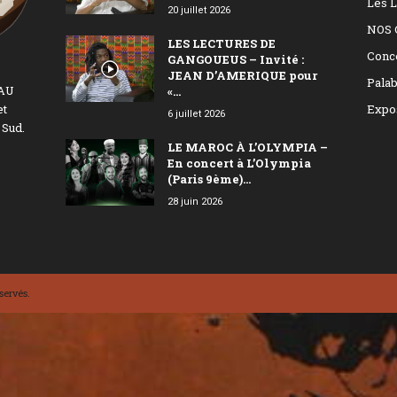
Les L
20 juillet 2026
NOS 
LES LECTURES DE
Conc
GANGOUEUS – Invité :
JEAN D’AMERIQUE pour
Palab
EAU
«...
et
Expo
6 juillet 2026
 Sud.
LE MAROC À L’OLYMPIA –
En concert à L’Olympia
(Paris 9ème)...
28 juin 2026
servés.