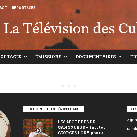
ACT
REPORTAGES
PORTAGES
ÉMISSIONS
DOCUMENTAIRES
FI
ENCORE PLUS D'ARTICLES
CA
Agen
LES LECTURES DE
GANGOUEUS – Invité :
Musi
GEORGES LORY pour «...