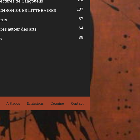
ectures de Gangoueus
137
CHRONIQUES LITTERAIRES
87
erts
64
res autour des arts
39
s
A Propos
Emissions
L’équipe
Contact