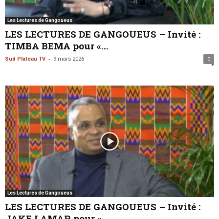
Les Lectures de Gangoueus
LES LECTURES DE GANGOUEUS – Invité :
TIMBA BEMA pour «...
-
Sud Plateau TV
9 mars 2026
0
Les Lectures de Gangoueus
LES LECTURES DE GANGOUEUS – Invité :
JAKE LAMAR pour «...