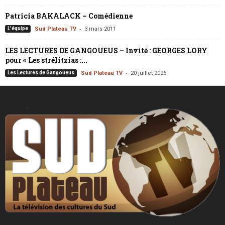
Patricia BAKALACK – Comédienne
-
L'équipe
Sud Plateau TV
3 mars 2011
LES LECTURES DE GANGOUEUS – Invité : GEORGES LORY
pour « Les strélitzias :...
-
Les Lectures de Gangoueus
Sud Plateau TV
20 juillet 2026