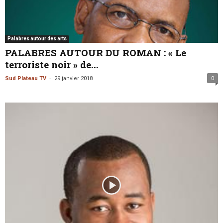
Palabres autour des arts
PALABRES AUTOUR DU ROMAN : « Le
terroriste noir » de...
-
Sud Plateau TV
29 janvier 2018
0