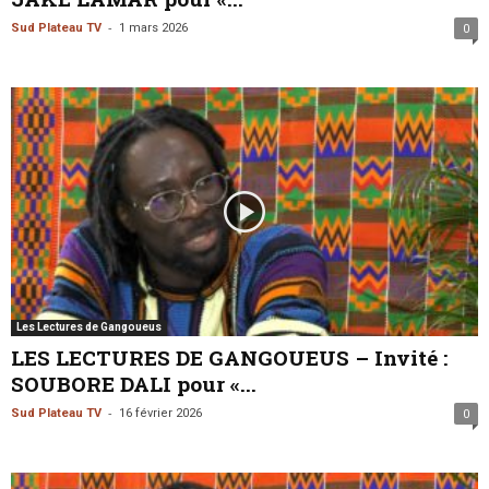
-
Sud Plateau TV
1 mars 2026
0
Les Lectures de Gangoueus
LES LECTURES DE GANGOUEUS – Invité :
SOUBORE DALI pour «...
-
Sud Plateau TV
16 février 2026
0