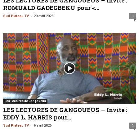
LES LECTURES DE GANGOUEUS – Invité :
ROMUALD GADEGBEKU pour «...
-
Sud Plateau TV
20 avril 2026
0
Les Lectures de Gangoueus
LES LECTURES DE GANGOUEUS – Invité :
EDDY L. HARRIS pour...
-
Sud Plateau TV
6 avril 2026
0