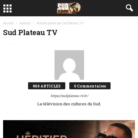
Accueil
Auteurs
Articles postés par Sud Plateau TV
Sud Plateau TV
969 ARTICLES
0 Commentaires
https://sudplateau-tv.fr/
La télévision des cultures du Sud.