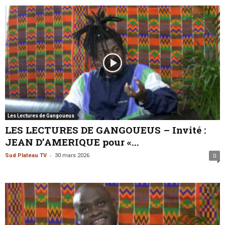
Les Lectures de Gangoueus
LES LECTURES DE GANGOUEUS – Invité :
JEAN D’AMERIQUE pour «...
-
Sud Plateau TV
30 mars 2026
0