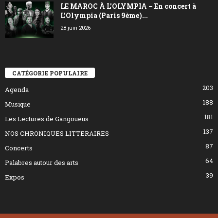
LE MAROC À L’OLYMPIA – En concert à
L’Olympia (Paris 9ème)...
28 juin 2026
CATÉGORIE POPULAIRE
203
Agenda
188
Musique
181
Les Lectures de Gangoueus
137
NOS CHRONIQUES LITTERAIRES
87
Concerts
64
Palabres autour des arts
39
Expos