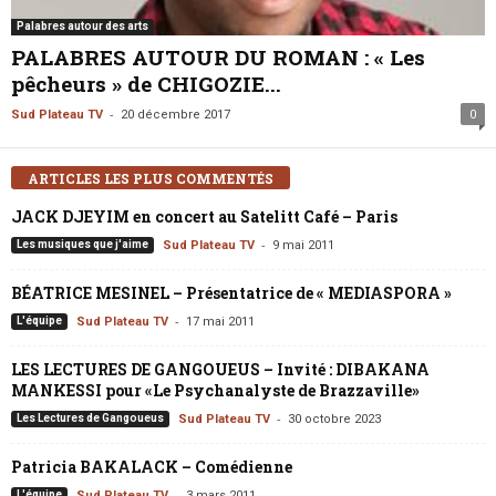
Palabres autour des arts
PALABRES AUTOUR DU ROMAN : « Les
pêcheurs » de CHIGOZIE...
-
Sud Plateau TV
20 décembre 2017
0
ARTICLES LES PLUS COMMENTÉS
JACK DJEYIM en concert au Satelitt Café – Paris
-
Les musiques que j'aime
Sud Plateau TV
9 mai 2011
BÉATRICE MESINEL – Présentatrice de « MEDIASPORA »
-
L'équipe
Sud Plateau TV
17 mai 2011
LES LECTURES DE GANGOUEUS – Invité : DIBAKANA
MANKESSI pour «Le Psychanalyste de Brazzaville»
-
Les Lectures de Gangoueus
Sud Plateau TV
30 octobre 2023
Patricia BAKALACK – Comédienne
-
L'équipe
Sud Plateau TV
3 mars 2011