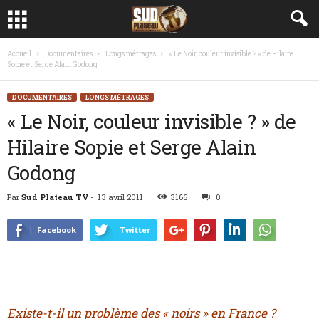
Accueil
Documentaires
Longs métrages
« Le Noir, couleur invisible ? » de Hilaire
Sopie et Serge Alain Godong
DOCUMENTAIRES
LONGS MÉTRAGES
« Le Noir, couleur invisible ? » de
Hilaire Sopie et Serge Alain
Godong
Par
Sud Plateau TV
-
13 avril 2011
3166
0
Facebook
Twitter
Le Noir, couleur invisible
Existe-t-il un problème des « noirs » en France ?