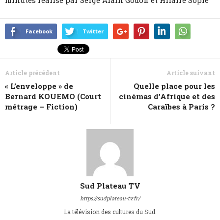
minutes réalisé par Serge Alain Godon et Hilaire Sopie
Facebook
Twitter
Article précédent
Article suivant
« L’enveloppe » de
Quelle place pour les
Bernard KOUEMO (Court
cinémas d’Afrique et des
métrage – Fiction)
Caraïbes à Paris ?
Sud Plateau TV
https://sudplateau-tv.fr/
La télévision des cultures du Sud.