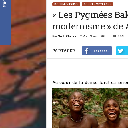
DOCUMENTAIRES
COURTS MÉTRAGES
« Les Pygmées Baka
modernisme » de
Par
Sud Plateau TV
-
13 avril 2011
5641
PARTAGER
Facebook
Les Pygmées Baka
Au cœur de la dense forêt camero