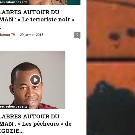
res autour des arts
LABRES AUTOUR DU
AN : « Le terroriste noir »
.
-
0
lateau TV
29 janvier 2018
res autour des arts
LABRES AUTOUR DU
AN : « Les pêcheurs » de
GOZIE...