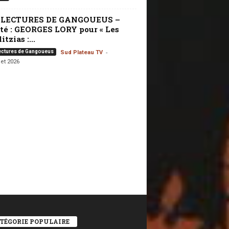
 LECTURES DE GANGOUEUS –
té : GEORGES LORY pour « Les
itzias :...
-
ectures de Gangoueus
Sud Plateau TV
let 2026
TÉGORIE POPULAIRE