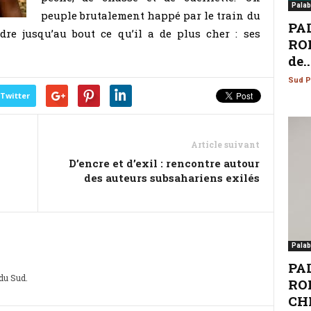
Palab
peuple brutalement happé par le train du
PA
re jusqu’au bout ce qu’il a de plus cher : ses
ROM
de..
Sud P
Twitter
Article suivant
D’encre et d’exil : rencontre autour
?
des auteurs subsahariens exilés
Palab
PA
 du Sud.
ROM
CHI