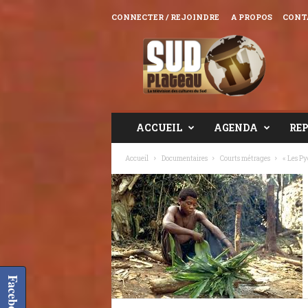
CONNECTER / REJOINDRE
A PROPOS
CONT
Sud
Plateau
TV
ACCUEIL
AGENDA
RE
Accueil
Documentaires
Courts métrages
« Les P
Facebook