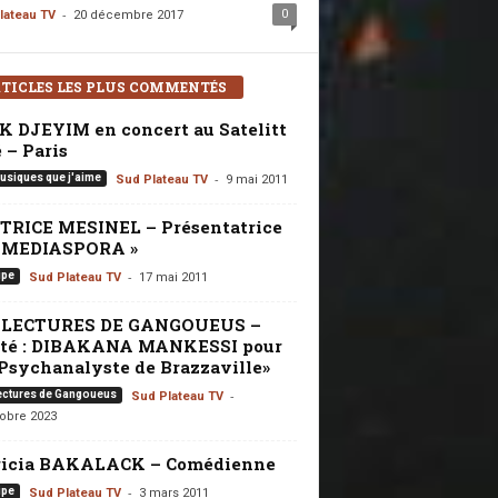
-
0
lateau TV
20 décembre 2017
TICLES LES PLUS COMMENTÉS
K DJEYIM en concert au Satelitt
 – Paris
-
usiques que j'aime
Sud Plateau TV
9 mai 2011
TRICE MESINEL – Présentatrice
« MEDIASPORA »
-
ipe
Sud Plateau TV
17 mai 2011
 LECTURES DE GANGOUEUS –
ité : DIBAKANA MANKESSI pour
Psychanalyste de Brazzaville»
-
ectures de Gangoueus
Sud Plateau TV
tobre 2023
ricia BAKALACK – Comédienne
-
ipe
Sud Plateau TV
3 mars 2011