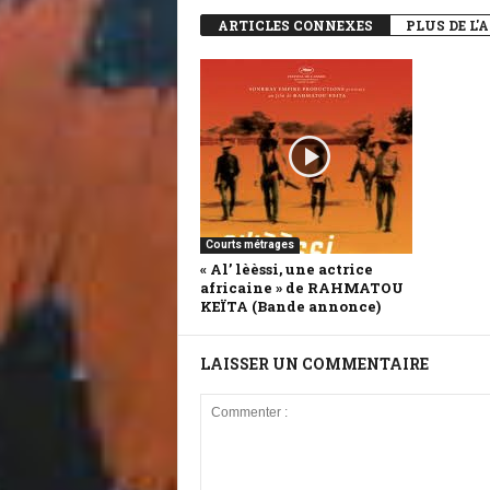
ARTICLES CONNEXES
PLUS DE L'
Courts métrages
« Al’ lèèssi, une actrice
africaine » de RAHMATOU
KEÏTA (Bande annonce)
LAISSER UN COMMENTAIRE