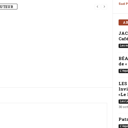
Sud P
AUTEUR
AR
JAC
Café
Les m
BÉA
de 
L'équ
LES
Inv
«Le 
Les L
30 oc
Pat
L'équ