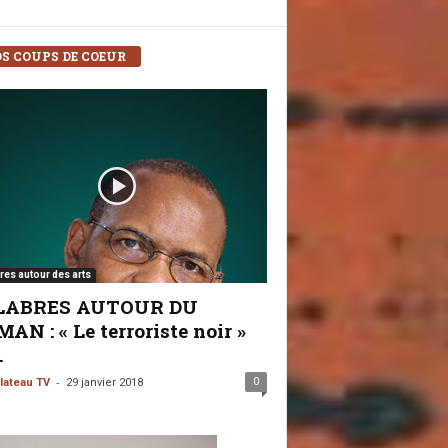
S COUPS DE COEUR
res autour des arts
LABRES AUTOUR DU
AN : « Le terroriste noir »
.
-
0
lateau TV
29 janvier 2018