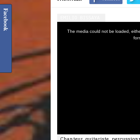
Facebook
EMILIO BISSAYA
This
The media could not be loaded, eithe
is
for
a
modal
window.
Chanteur, guitariste, percussion