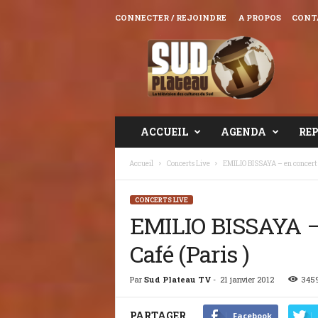
CONNECTER / REJOINDRE
A PROPOS
CONT
Sud
Plateau
TV
ACCUEIL
AGENDA
RE
Accueil
Concerts Live
EMILIO BISSAYA – en concert au
CONCERTS LIVE
EMILIO BISSAYA – 
Café (Paris )
Par
Sud Plateau TV
-
21 janvier 2012
345
PARTAGER
Facebook