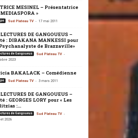
TRICE MESINEL – Présentatrice
« MEDIASPORA »
-
ipe
Sud Plateau TV
17 mai 2011
 LECTURES DE GANGOUEUS –
ité : DIBAKANA MANKESSI pour
Psychanalyste de Brazzaville»
-
ectures de Gangoueus
Sud Plateau TV
tobre 2023
ricia BAKALACK – Comédienne
-
ipe
Sud Plateau TV
3 mars 2011
 LECTURES DE GANGOUEUS –
té : GEORGES LORY pour « Les
itzias :...
-
ectures de Gangoueus
Sud Plateau TV
let 2026