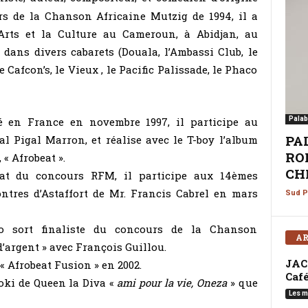
s de la Chanson Africaine Mutzig de 1994, il a
 Arts et la Culture au Cameroun, à Abidjan, au
dans divers cabarets (Douala, l’Ambassi Club, le
e Cafcon’s, le Vieux , le Pacific Palissade, le Phaco
é en France en novembre 1997, il participe au
Palab
PA
val Pigal Marron, et réalise avec le T-boy l’album
ROM
 « Afrobeat ».
CHI
at du concours RFM, il participe aux 14èmes
ntres d’Astaffort de Mr. Francis Cabrel en mars
Sud P
io sort finaliste du concours de la Chanson
AR
d’argent » avec François Guillou.
JAC
« Afrobeat Fusion » en 2002.
Café
 Soki de Queen la Diva «
ami pour la vie, Oneza
» que
Les m