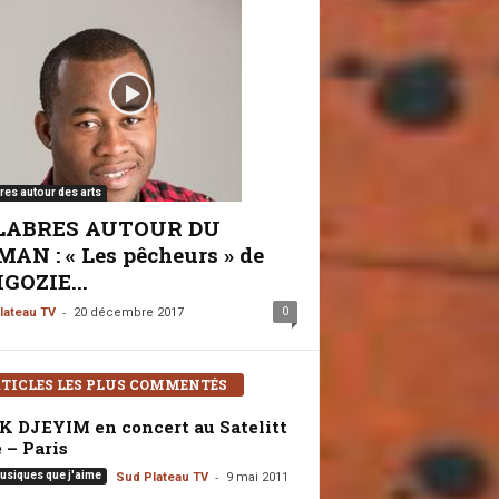
res autour des arts
LABRES AUTOUR DU
AN : « Les pêcheurs » de
GOZIE...
-
0
lateau TV
20 décembre 2017
TICLES LES PLUS COMMENTÉS
K DJEYIM en concert au Satelitt
 – Paris
-
usiques que j'aime
Sud Plateau TV
9 mai 2011