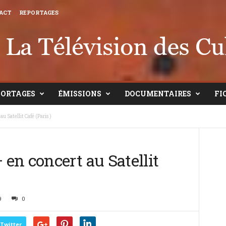
ACT
REPORTAGES
PORTAGES
ÉMISSIONS
DOCUMENTAIRES
FI
 Satellit Café (Paris )
en concert au Satellit
9
0
Twitter