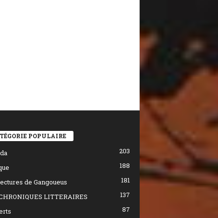
TÉGORIE POPULAIRE
203
da
188
que
181
ectures de Gangoueus
137
CHRONIQUES LITTERAIRES
87
erts