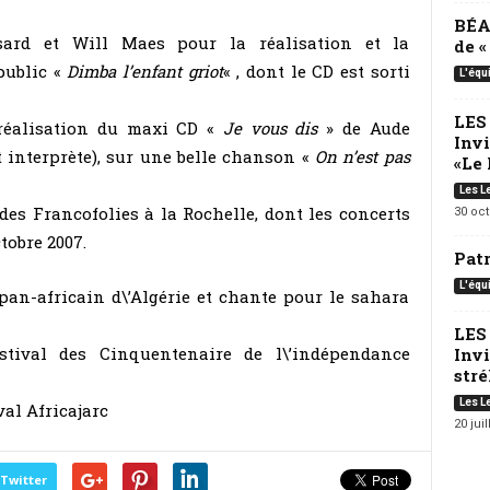
BÉA
sard et Will Maes pour la réalisation et la
de 
public «
Dimba l’enfant griot
« , dont le CD est sorti
L'équ
LES
 réalisation du maxi CD «
Je vous dis
» de Aude
Inv
 interprète), sur une belle chanson «
On n’est pas
«Le 
Les L
des Francofolies à la Rochelle, dont les concerts
30 oc
tobre 2007.
Pat
L'équ
 pan-africain d\’Algérie et chante pour le sahara
LES
stival des Cinquentenaire de l\’indépendance
Invi
strél
Les L
val Africajarc
20 juil
Twitter