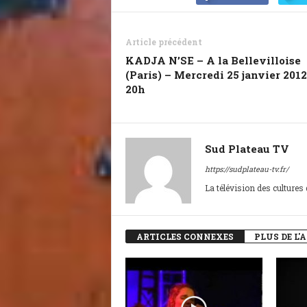
Article précédent
KADJA N’SE – A la Bellevilloise
(Paris) – Mercredi 25 janvier 2012
20h
Sud Plateau TV
https://sudplateau-tv.fr/
La télévision des cultures
ARTICLES CONNEXES
PLUS DE L'