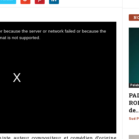
NO
r because the server or network failed or because the
mat is not supported.
Palab
PA
ROM
de..
Sud P
niste, auteur, compositeur, et comédien d’origine