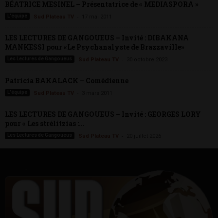
BÉATRICE MESINEL – Présentatrice de « MEDIASPORA »
-
L'équipe
Sud Plateau TV
17 mai 2011
LES LECTURES DE GANGOUEUS – Invité : DIBAKANA
MANKESSI pour «Le Psychanalyste de Brazzaville»
-
Les Lectures de Gangoueus
Sud Plateau TV
30 octobre 2023
Patricia BAKALACK – Comédienne
-
L'équipe
Sud Plateau TV
3 mars 2011
LES LECTURES DE GANGOUEUS – Invité : GEORGES LORY
pour « Les strélitzias :...
-
Les Lectures de Gangoueus
Sud Plateau TV
20 juillet 2026