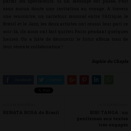
parmi les spectateurs. Si un message est passé, c’est
sans aucun doute une invitation au voyage. A travers
une rencontre, un carrefour musical entre l’Afrique, le
Brésil et le Jazz, les deux artistes ont réussi leur pari ce
soir-là, ils nous ont fait quitter Paris pendant quelques
heures. On a hâte de découvrir le futur album issu de
leur récente collaboration !
Sophie du Chayla
Facebook
Twitter
Article précédent
Article suivant
RENATA ROSA do Brasil
BIBI TANGA : un
gentleman aux textes
très engagés