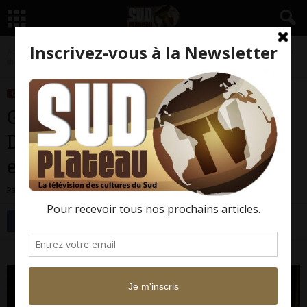
Accueil
Nos Rportages
Concerts
GERALD TOTO & OUSMAN DANEDJO, un Warm Up
show envoutant
NOS RPORTAGES
CONCERTS
GERALD TOTO & OUSMAN
DANEDJO, un Warm Up show
envoutant
Par
Sud Plateau TV
-
27 décembre 2013
2222
0
Facebook
Twitter
GERALD TOTO & OUSMAN DANEDJO