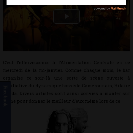
Play
Video
C’est l’effervescence à l’Alimentation Générale en ce
mercredi de la mi-janvier. Comme chaque mois, le bar
organise ce soir-là une sorte de scène ouverte à
l’initiative du dynamique bassiste Camerounais, Hilaire
Facebook
Penda. Divers artistes sont ainsi conviés à monter sur
scène pour donner le meilleur d’eux même lors de ce