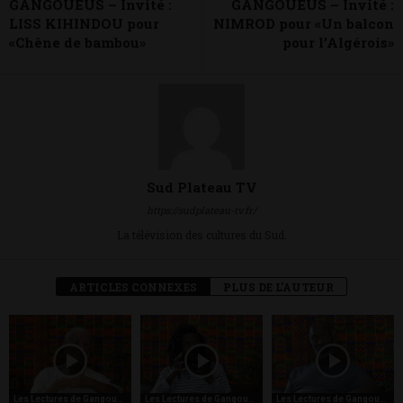
GANGOUEUS – Invité :
GANGOUEUS – Invité :
LISS KIHINDOU pour
NIMROD pour «Un balcon
«Chêne de bambou»
pour l’Algérois»
Sud Plateau TV
https://sudplateau-tv.fr/
La télévision des cultures du Sud.
ARTICLES CONNEXES
PLUS DE L'AUTEUR
Les Lectures de Gangoueus
Les Lectures de Gangoueus
Les Lectures de Gangoueus