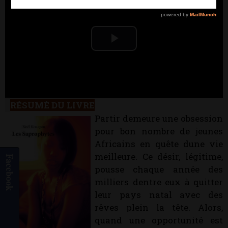
Play
Video
RÉSUMÈ DU LIVRE
NOEL KOUAGOU
Partir demeure une obsession
pour bon nombre de jeunes
Africains en quête dune vie
meilleure. Ce désir, légitime,
Facebook
pousse chaque année des
milliers dentre eux à quitter
leur pays natal avec des
rêves plein la tête. Alors,
quand une opportunité est