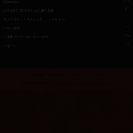
Musique
181
Les Lectures de Gangoueus
137
NOS CHRONIQUES LITTERAIRES
87
Concerts
64
Palabres autour des arts
39
Expos
A Propos
Emissions
L’équipe
Contact
© COPYRIGHT 2017 - SudPlateauTV - Tous droits réservés.