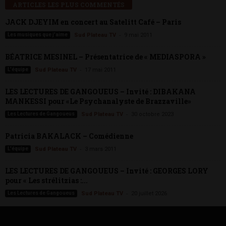
ARTICLES LES PLUS COMMENTÉS
JACK DJEYIM en concert au Satelitt Café – Paris
-
Les musiques que j'aime
Sud Plateau TV
9 mai 2011
BÉATRICE MESINEL – Présentatrice de « MEDIASPORA »
-
L'équipe
Sud Plateau TV
17 mai 2011
LES LECTURES DE GANGOUEUS – Invité : DIBAKANA
MANKESSI pour «Le Psychanalyste de Brazzaville»
-
Les Lectures de Gangoueus
Sud Plateau TV
30 octobre 2023
Patricia BAKALACK – Comédienne
-
L'équipe
Sud Plateau TV
3 mars 2011
LES LECTURES DE GANGOUEUS – Invité : GEORGES LORY
pour « Les strélitzias :...
-
Les Lectures de Gangoueus
Sud Plateau TV
20 juillet 2026