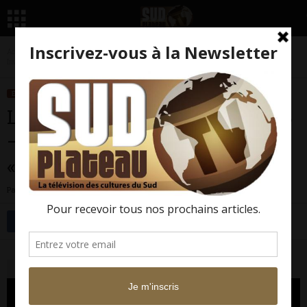
Accueil
Émissions
Les Lectures de Gangoueus
LES LECTURES DE GANGOUEUS –
Invité : NOEL KOUAGOU pour «Les saprophytes»
ÉMISSIONS
LES LECTURES DE GANGOUEUS
LES LECTURES DE GANGOUEUS
– Invité : NOEL KOUAGOU pour
«Les saprophytes»
Par
Sud Plateau TV
-
20 février 2014
2806
0
Facebook
Twitter