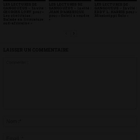
LES LECTURES DE
LES LECTURES DE
LES LECTURES DE
GANGOUEUS – Invité :
GANGOUEUS – Invité :
GANGOUEUS – Invité :
GEORGES LORY pour «
JEAN D’AMERIQUE
EDDY L. HARRIS pour «
Les strélitzias :
pour « Soleil à coudre
Mississippi Solo »
Balade en littérature
»
sud-africaine »
LAISSER UN COMMENTAIRE