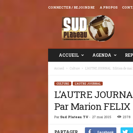
CONNECTER / REJOINDRE
A PROPOS
CONT
Sud
Plateau
TV
ACCUEIL
AGENDA
RE
Accueil
Culture
L’AUTRE JOURNAL : Edition de mai 
CULTURE
L'AUTRE JOURNAL
L’AUTRE JOURNAL 
Par Marion FELIX
Par
Sud Plateau TV
-
27 mai 2015
2378
PARTAGER
Facebook