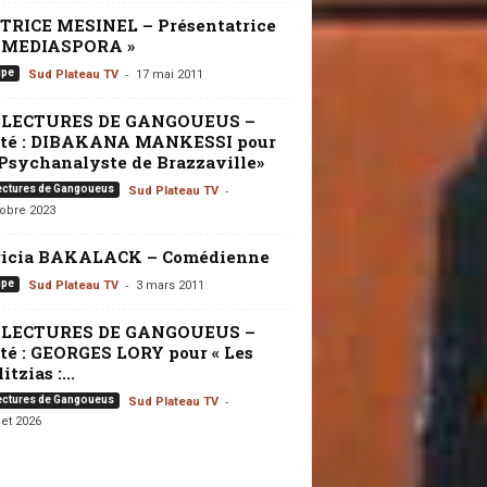
TRICE MESINEL – Présentatrice
« MEDIASPORA »
-
ipe
Sud Plateau TV
17 mai 2011
 LECTURES DE GANGOUEUS –
ité : DIBAKANA MANKESSI pour
Psychanalyste de Brazzaville»
-
ectures de Gangoueus
Sud Plateau TV
tobre 2023
ricia BAKALACK – Comédienne
-
ipe
Sud Plateau TV
3 mars 2011
 LECTURES DE GANGOUEUS –
té : GEORGES LORY pour « Les
itzias :...
-
ectures de Gangoueus
Sud Plateau TV
let 2026