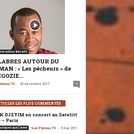
res autour des arts
LABRES AUTOUR DU
AN : « Les pêcheurs » de
GOZIE...
-
0
lateau TV
20 décembre 2017
TICLES LES PLUS COMMENTÉS
K DJEYIM en concert au Satelitt
 – Paris
-
usiques que j'aime
Sud Plateau TV
9 mai 2011