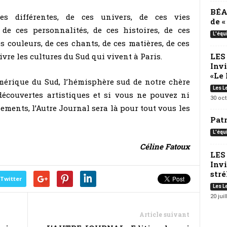
BÉA
es différentes, de ces univers, de ces vies
de 
 de ces personnalités, de ces histoires, de ces
L'équ
 couleurs, de ces chants, de ces matières, de ces
LES
ivre les cultures du Sud qui vivent à Paris.
Inv
«Le 
mérique du Sud, l’hémisphère sud de notre chère
Les L
découvertes artistiques et si vous ne pouvez ni
30 oc
nements, l’Autre Journal sera là pour tout vous les
Pat
L'équ
Céline Fatoux
LES
Invi
strél
Twitter
Les L
20 juil
Article suivant