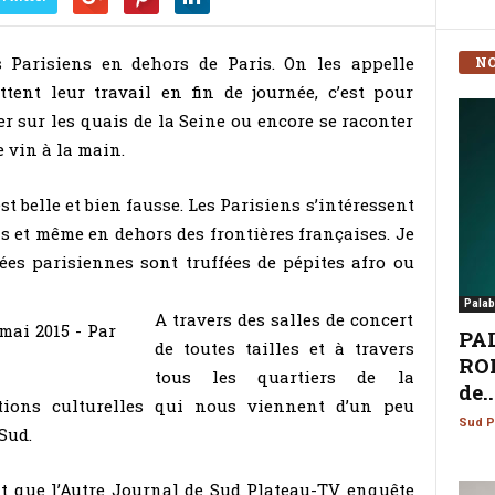
es Parisiens en dehors de Paris. On les appelle
NO
tent leur travail en fin de journée, c’est pour
er sur les quais de la Seine ou encore se raconter
e vin à la main.
est belle et bien fausse. Les Parisiens s’intéressent
is et même en dehors des frontières françaises. Je
es parisiennes sont truffées de pépites afro ou
Palab
A travers des salles de concert
PA
de toutes tailles et à travers
ROM
tous les quartiers de la
de..
ations culturelles qui nous viennent d’un peu
Sud P
Sud.
t que l’Autre Journal de Sud Plateau-TV enquête