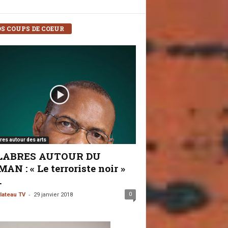
S COUPS DE COEUR
res autour des arts
LABRES AUTOUR DU
AN : « Le terroriste noir »
.
-
0
lateau TV
29 janvier 2018