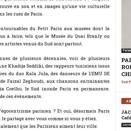
rouve en son et en images qu’une vie culturelle
s les rues de Paris.
contournables du Petit Paris aux musées dont la
lus à faire, tels que le Musée du Quai Branly ou
es artistes venus du Sud sont partout.
Palab
nnes de plusieurs décennies, voir de plusieurs
PA
enne Khadija Seddiki, des rappeurs tunisiens issus
ROM
CHI
es du duo Kala Jula, des danseurs de L’EMU DE
 de Faizal Zeghoudi, aux chansons entrainantes
Sud P
via Coelho, le Sud inonde Paris en permanence.
 de ces évènements.
AR
’égocentrisme parisien ? Et oui, désormais Paris
JAC
Café
l le partage avec vous comme si vous y étiez.
inalement que les Parisiens aiment leur ville.
Les m