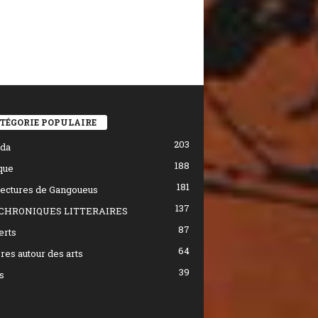
TÉGORIE POPULAIRE
203
da
188
que
181
ectures de Gangoueus
137
CHRONIQUES LITTERAIRES
87
erts
64
res autour des arts
39
s