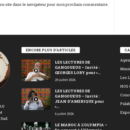
n site dans le navigateur pour mon prochain commentaire.
ENCORE PLUS D'ARTICLES
CA
Agen
LES LECTURES DE
GANGOUEUS – Invité :
Musi
GEORGES LORY pour «...
Les L
20 juillet 2026
NOS 
LES LECTURES DE
Conc
GANGOUEUS – Invité :
JEAN D’AMERIQUE pour
Palab
EAU
«...
et
Expo
6 juillet 2026
 Sud.
LE MAROC À L’OLYMPIA –