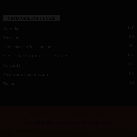
CATÉGORIE POPULAIRE
203
Agenda
188
Musique
181
Les Lectures de Gangoueus
137
NOS CHRONIQUES LITTERAIRES
87
Concerts
64
Palabres autour des arts
39
Expos
A Propos
Emissions
L’équipe
Contact
© COPYRIGHT 2017 - SudPlateauTV - Tous droits réservés.