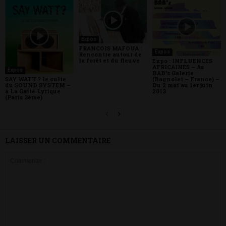
Expos
FRANCOIS MAFOUA :
Expos
Rencontre autour de
la forêt et du fleuve
Expo : INFLUENCES
AFRICAINES – Au
Expos
BAB’s Galerie
(Bagnolet – France) –
SAY WATT ? le culte
Du 2 mai au 1er juin
du SOUND SYSTEM –
2013
à La Gaité Lyrique
(Paris 3ème)
LAISSER UN COMMENTAIRE