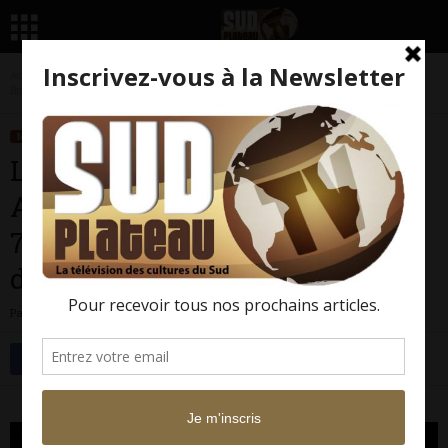
Accueil
Nos Rportages
Expos
L’INCA et LE CONQUISTADOR – Au Musée du Quai
Branly (Paris 7ème)...
NOS RPORTAGES
EXPOS
L’INCA et LE CONQUISTADOR –
Au Musée du Quai Branly (Paris
7ème) – Du mardi 23 juin au
dimanche 20 septembre 2015
Par
Sud Plateau TV
-
10 juin 2015
2525
0
Facebook
Twitter
L’INCA et LE CONQUISTADOR