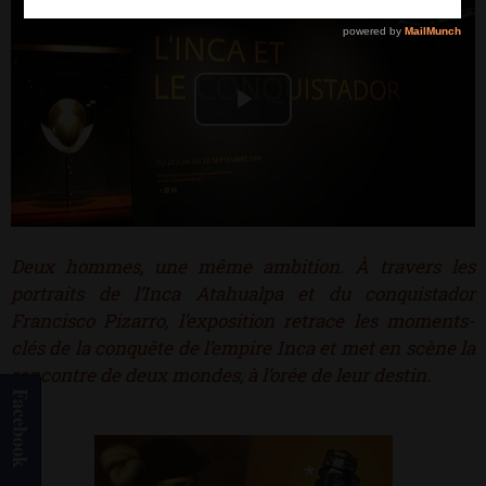
Play
Video
Deux hommes, une même ambition. À travers les
portraits de l’Inca Atahualpa et du conquistador
Francisco Pizarro, l’exposition retrace les moments-
clés de la conquête de l’empire Inca et met en scène la
rencontre de deux mondes, à l’orée de leur destin.
Facebook