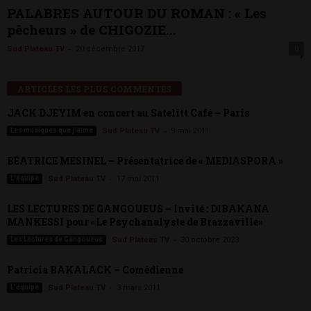
PALABRES AUTOUR DU ROMAN : « Les
pêcheurs » de CHIGOZIE...
-
Sud Plateau TV
20 décembre 2017
0
ARTICLES LES PLUS COMMENTÉS
JACK DJEYIM en concert au Satelitt Café – Paris
-
Les musiques que j'aime
Sud Plateau TV
9 mai 2011
BÉATRICE MESINEL – Présentatrice de « MEDIASPORA »
-
L'équipe
Sud Plateau TV
17 mai 2011
LES LECTURES DE GANGOUEUS – Invité : DIBAKANA
MANKESSI pour «Le Psychanalyste de Brazzaville»
-
Les Lectures de Gangoueus
Sud Plateau TV
30 octobre 2023
Patricia BAKALACK – Comédienne
-
L'équipe
Sud Plateau TV
3 mars 2011