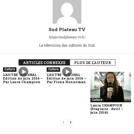
Sud Plateau TV
https://sudplateau-tv.fr/
La télévision des cultures du Sud.
ARTICLES CONNEXES
PLUS DE L'AUTEUR
Culture
Culture
L’AUTRE JOURNAL :
L’AUTRE JOURNAL :
Edition de juin 2016 –
Edition de juin 2016 –
Par Laura Champion
Par Fiona Henneman
Culture
Laura CHAMPION
(Stagiaire : Avril –
juin 2016)