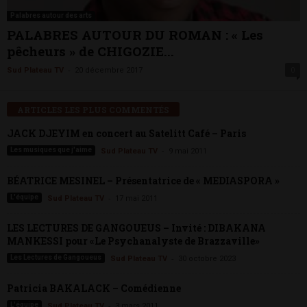
Palabres autour des arts
PALABRES AUTOUR DU ROMAN : « Les
pêcheurs » de CHIGOZIE...
-
Sud Plateau TV
20 décembre 2017
0
ARTICLES LES PLUS COMMENTÉS
JACK DJEYIM en concert au Satelitt Café – Paris
-
Les musiques que j'aime
Sud Plateau TV
9 mai 2011
BÉATRICE MESINEL – Présentatrice de « MEDIASPORA »
-
L'équipe
Sud Plateau TV
17 mai 2011
LES LECTURES DE GANGOUEUS – Invité : DIBAKANA
MANKESSI pour «Le Psychanalyste de Brazzaville»
-
Les Lectures de Gangoueus
Sud Plateau TV
30 octobre 2023
Patricia BAKALACK – Comédienne
-
L'équipe
Sud Plateau TV
3 mars 2011