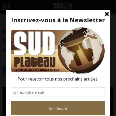
Accueil
Émissions
5 Questions idéales
5 Questions idéales à SINZO AANZA
ÉMISSIONS
5 QUESTIONS IDÉALES
5 Questions idéales à SINZO
AANZA
Par
Sud Plateau TV
-
28 février 2017
4667
0
Facebook
Twitter