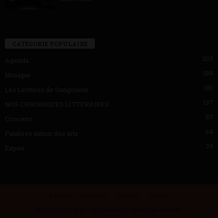
CATÉGORIE POPULAIRE
203
Agenda
188
Musique
181
Les Lectures de Gangoueus
137
NOS CHRONIQUES LITTERAIRES
87
Concerts
64
Palabres autour des arts
39
Expos
A Propos
Emissions
L’équipe
Contact
© COPYRIGHT 2017 - SudPlateauTV - Tous droits réservés.