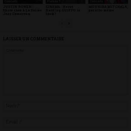
Concerts
Plateau 7
Concerts
JUSTIN BOWEN :
CINEMA : Hervé
MOUNIRA MITCHALA,
Show case à La Soirée
Harding GUIFFO is
par elle-même
Jazz Cameroun
back !
LAISSER UN COMMENTAIRE