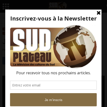
Accueil
Nos Rportages
Concerts
JANEY’ ANN, par elle-même
NOS RPORTAGES
CONCERTS
ÉMISSIONS
LES MUSIQUES QUE J'AIME
DOCUMENTAIRES
PORTRAITS
JANEY’ ANN, par elle-même
Par
Sud Plateau TV
-
27 avril 2017
5701
0
Facebook
Twitter