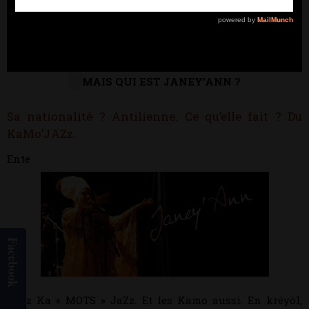
Play
Video
MAIS QUI EST JANEY’ANN ?
Sa nationalité ? Antilienne. Ce qu’elle fait ? Du
KaMo’JAZz.
Ente
Facebook
ndez Ka « MOTS » JaZz. Et les Kamo aussi. En kréyòl,