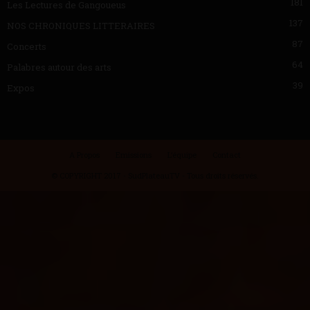
181
Les Lectures de Gangoueus
137
NOS CHRONIQUES LITTERAIRES
87
Concerts
64
Palabres autour des arts
39
Expos
A Propos
Emissions
L’équipe
Contact
© COPYRIGHT 2017 - SudPlateauTV - Tous droits réservés.