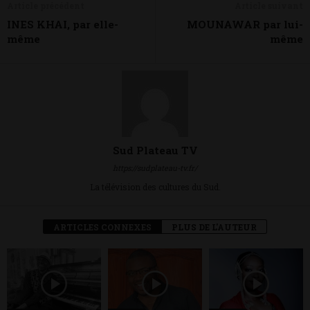
Article précédent
Article suivant
INES KHAI, par elle-
MOUNAWAR par lui-
même
même
Sud Plateau TV
https://sudplateau-tv.fr/
La télévision des cultures du Sud.
ARTICLES CONNEXES
PLUS DE L'AUTEUR