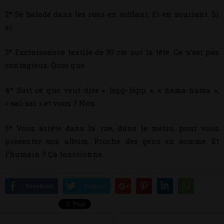
2* Se balade dans les rues en sifflant. Et en souriant. Si
si.
3* Excroissance textile de 30 cm sur la tête. Ce n’est pas
contagieux. Quoi que.
4* Sait ce que veut dire « lëpp-lëpp », « ñama-ñama »,
« saï-saï » et vous ? Non.
5* Vous arrête dans la rue, dans le métro, pour vous
présenter son album. Proche des gens en somme. Et
l’humain ? Ça fonctionne.
Facebook
Twitter