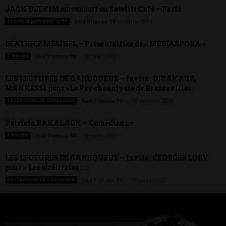
JACK DJEYIM en concert au Satelitt Café – Paris
-
Les musiques que j'aime
Sud Plateau TV
9 mai 2011
BÉATRICE MESINEL – Présentatrice de « MEDIASPORA »
-
L'équipe
Sud Plateau TV
17 mai 2011
LES LECTURES DE GANGOUEUS – Invité : DIBAKANA
MANKESSI pour «Le Psychanalyste de Brazzaville»
-
Les Lectures de Gangoueus
Sud Plateau TV
30 octobre 2023
Patricia BAKALACK – Comédienne
-
L'équipe
Sud Plateau TV
3 mars 2011
LES LECTURES DE GANGOUEUS – Invité : GEORGES LORY
pour « Les strélitzias :...
-
Les Lectures de Gangoueus
Sud Plateau TV
20 juillet 2026