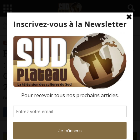
Accueil
Émissions
Palabres autour des arts
PALABRES AUTOUR DU ROMAN : « La
Reine des pommes » de...
ÉMISSIONS
PALABRES AUTOUR DES ARTS
PALABRES AUTOUR DU ROMAN
: « La Reine des pommes » de
Chester HIMES – (Novembre
2012)
Par
Sud Plateau TV
-
6 septembre 2017
12936
0
Facebook
Twitter
Chester HIMES