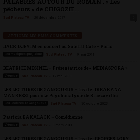
PALABRES AUTOUR DU ROMAN : « Les
pêcheurs » de CHIGOZIE...
-
Sud Plateau TV
20 décembre 2017
0
ARTICLES LES PLUS COMMENTÉS
JACK DJEYIM en concert au Satelitt Café – Paris
-
Les musiques que j'aime
Sud Plateau TV
9 mai 2011
BÉATRICE MESINEL – Présentatrice de « MEDIASPORA »
-
L'équipe
Sud Plateau TV
17 mai 2011
LES LECTURES DE GANGOUEUS – Invité : DIBAKANA
MANKESSI pour «Le Psychanalyste de Brazzaville»
-
Les Lectures de Gangoueus
Sud Plateau TV
30 octobre 2023
Patricia BAKALACK – Comédienne
-
L'équipe
Sud Plateau TV
3 mars 2011
LES LECTURES DE GANGOUEUS – Invité : GEORGES LORY