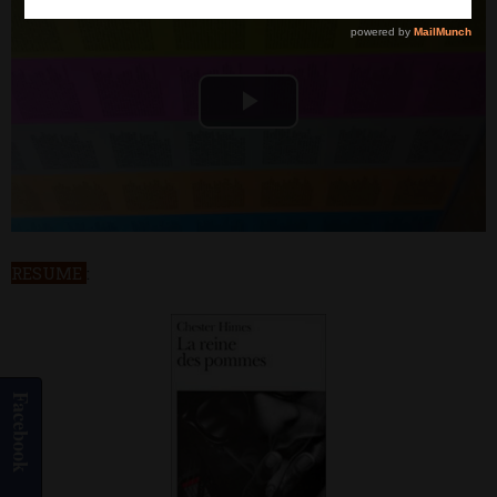
Play
Video
RESUME
:
Facebook