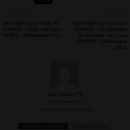
Article précédent
Article suivant
PALABRES AUTOUR DU
PALABRES AUTOUR DU
ROMAN : « Zulu » de Caryl
ROMAN : « Le Chasseur
FEREY – (Novembre 2012)
de lucioles » de Janis
OTSIEMI – (Novembre
2012)
Sud Plateau TV
https://sudplateau-tv.fr/
La télévision des cultures du Sud.
ARTICLES CONNEXES
PLUS DE L'AUTEUR