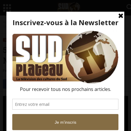
Accueil
Émissions
5 Questions idéales
5 Questions idéales à MOHAMED MBOUGAR
SARR
ÉMISSIONS
5 QUESTIONS IDÉALES
5 Questions idéales à MOHAMED
MBOUGAR SARR
Par
Sud Plateau TV
-
25 octobre 2017
14802
0
Facebook
Twitter