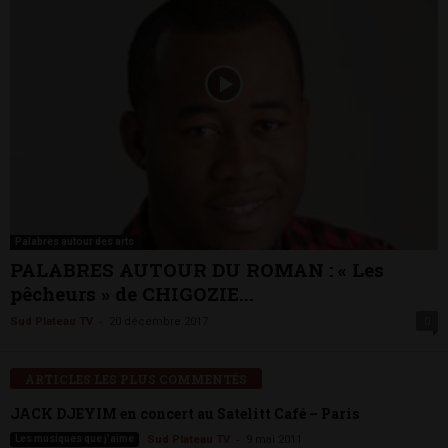
Palabres autour des arts
PALABRES AUTOUR DU ROMAN : « Les
pêcheurs » de CHIGOZIE...
-
Sud Plateau TV
20 décembre 2017
0
ARTICLES LES PLUS COMMENTÉS
JACK DJEYIM en concert au Satelitt Café – Paris
-
Les musiques que j'aime
Sud Plateau TV
9 mai 2011