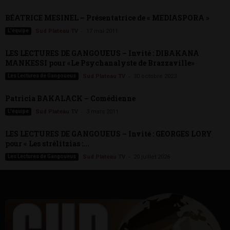
BÉATRICE MESINEL – Présentatrice de « MEDIASPORA »
-
L'équipe
Sud Plateau TV
17 mai 2011
LES LECTURES DE GANGOUEUS – Invité : DIBAKANA
MANKESSI pour «Le Psychanalyste de Brazzaville»
-
Les Lectures de Gangoueus
Sud Plateau TV
30 octobre 2023
Patricia BAKALACK – Comédienne
-
L'équipe
Sud Plateau TV
3 mars 2011
LES LECTURES DE GANGOUEUS – Invité : GEORGES LORY
pour « Les strélitzias :...
-
Les Lectures de Gangoueus
Sud Plateau TV
20 juillet 2026