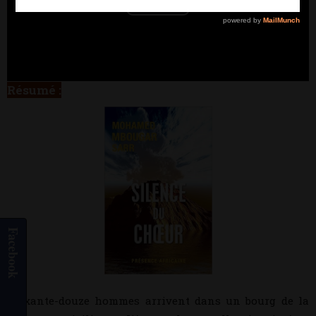
Play
Video
Résumé :
MOHAMED MBOUGAR SARR
Facebook
Soixante-douze hommes arrivent dans un bourg de la