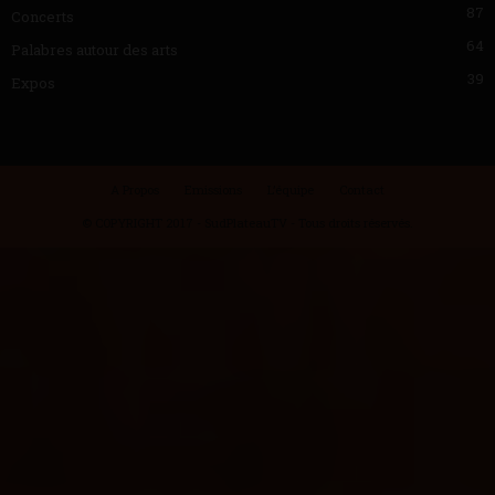
87
Concerts
64
Palabres autour des arts
39
Expos
A Propos
Emissions
L’équipe
Contact
© COPYRIGHT 2017 - SudPlateauTV - Tous droits réservés.