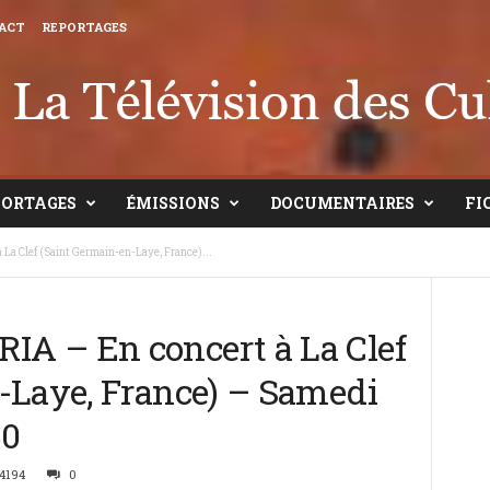
ACT
REPORTAGES
PORTAGES
ÉMISSIONS
DOCUMENTAIRES
FI
a Clef (Saint Germain-en-Laye, France)...
A – En concert à La Clef
-Laye, France) – Samedi
30
4194
0