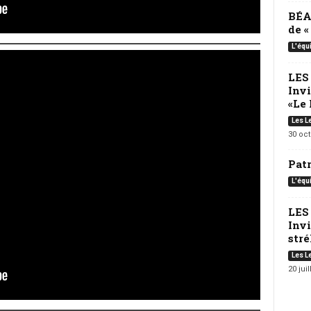
BÉA
de 
L'équ
LES
Inv
«Le 
Les L
30 oc
Pat
L'équ
LES
Invi
strél
Les L
20 juil