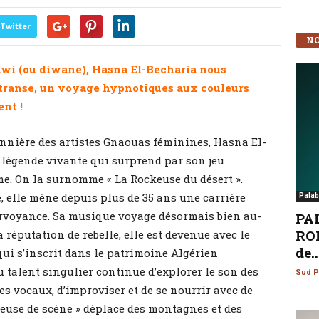
Twitter
NO
awi (ou diwane), Hasna El-Becharia nous
ranse, un voyage hypnotiques aux couleurs
nt !
ière des artistes Gnaouas féminines, Hasna El-
 légende vivante qui surprend par son jeu
e. On la surnomme « La Rockeuse du désert ».
e, elle mène depuis plus de 35 ans une carrière
Palab
irvoyance. Sa musique voyage désormais bien au-
PA
ROM
 réputation de rebelle, elle est devenue avec le
de..
 qui s’inscrit dans le patrimoine Algérien
au talent singulier continue d’explorer le son des
Sud P
res vocaux, d’improviser et de se nourrir avec de
euse de scène » déplace des montagnes et des