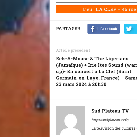
Lieu :
LA CLEF
– 46 rue
PARTAGER
Facebook
Article précédent
Eek-A-Mouse & The Ligerians
(Jamaïque) + Irie Ites Sound (wa
up)- En concert à La Clef (Saint
Germain-en-Laye, France) – Sam
23 mars 2024 à 20h30
Sud Plateau TV
https://sudplateau-tv.fr/
La télévision des cultures