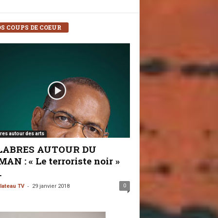
S COUPS DE COEUR
res autour des arts
LABRES AUTOUR DU
AN : « Le terroriste noir »
.
-
0
lateau TV
29 janvier 2018