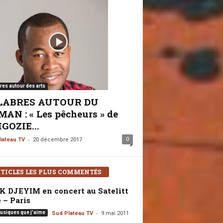
res autour des arts
LABRES AUTOUR DU
AN : « Les pêcheurs » de
GOZIE...
-
0
lateau TV
20 décembre 2017
TICLES LES PLUS COMMENTÉS
K DJEYIM en concert au Satelitt
 – Paris
-
usiques que j'aime
Sud Plateau TV
9 mai 2011