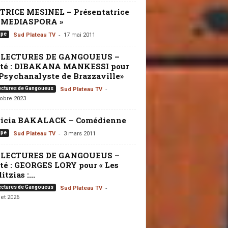
TRICE MESINEL – Présentatrice
« MEDIASPORA »
-
ipe
Sud Plateau TV
17 mai 2011
 LECTURES DE GANGOUEUS –
ité : DIBAKANA MANKESSI pour
Psychanalyste de Brazzaville»
-
ectures de Gangoueus
Sud Plateau TV
tobre 2023
ricia BAKALACK – Comédienne
-
ipe
Sud Plateau TV
3 mars 2011
 LECTURES DE GANGOUEUS –
té : GEORGES LORY pour « Les
itzias :...
-
ectures de Gangoueus
Sud Plateau TV
let 2026