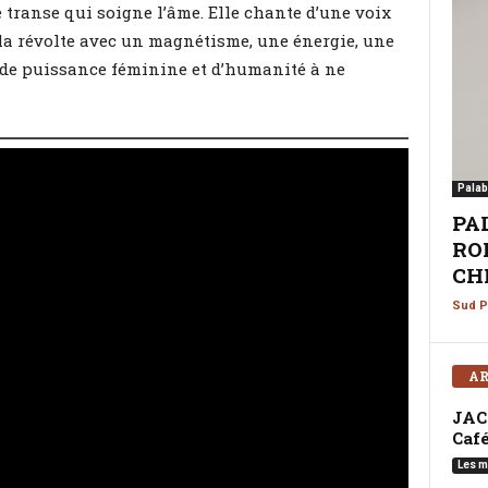
 transe qui soigne l’âme. Elle chante d’une voix
 la révolte avec un magnétisme, une énergie, une
 de puissance féminine et d’humanité à ne
Palab
PA
ROM
CHI
Sud P
AR
JAC
Café
Les m