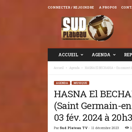
CONNECTER / REJOINDRE
A PROPOS
CONT
Sud
Plateau
TV
ACCUEIL
AGENDA
RE
Accueil
Agenda
HASNA El BECHARIA – En concert à L
AGENDA
MUSIQUE
HASNA El BECHARI
(Saint Germain-en
03 fév. 2024 à 20h
Par
Sud Plateau TV
-
11 décembre 2023
1