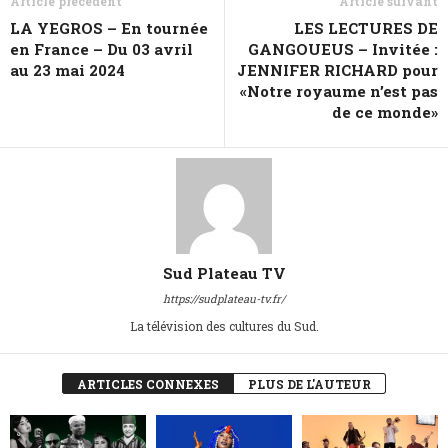
Article précédent
Article suivant
LA YEGROS – En tournée
LES LECTURES DE
en France – Du 03 avril
GANGOUEUS – Invitée :
au 23 mai 2024
JENNIFER RICHARD pour
«Notre royaume n’est pas
de ce monde»
Sud Plateau TV
https://sudplateau-tv.fr/
La télévision des cultures du Sud.
ARTICLES CONNEXES
PLUS DE L'AUTEUR