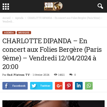
Accueil
Agenda
CHARLOTTE DIPANDA – En concert aux Folies Bergère (Paris 9ème) –
Vendredi...
AGENDA
MUSIQUE
CHARLOTTE DIPANDA – En
concert aux Folies Bergère (Paris
9ème) – Vendredi 12/04/2024 à
20:00
Par
Sud Plateau TV
-
1 février 2024
14611
0
Facebook
Twitter