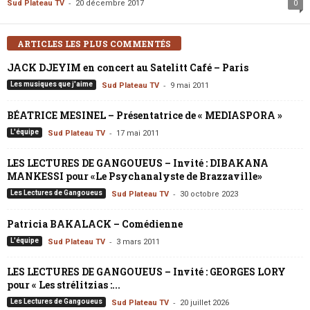
-
Sud Plateau TV
20 décembre 2017
0
ARTICLES LES PLUS COMMENTÉS
JACK DJEYIM en concert au Satelitt Café – Paris
-
Les musiques que j'aime
Sud Plateau TV
9 mai 2011
BÉATRICE MESINEL – Présentatrice de « MEDIASPORA »
-
L'équipe
Sud Plateau TV
17 mai 2011
LES LECTURES DE GANGOUEUS – Invité : DIBAKANA
MANKESSI pour «Le Psychanalyste de Brazzaville»
-
Les Lectures de Gangoueus
Sud Plateau TV
30 octobre 2023
Patricia BAKALACK – Comédienne
-
L'équipe
Sud Plateau TV
3 mars 2011
LES LECTURES DE GANGOUEUS – Invité : GEORGES LORY
pour « Les strélitzias :...
-
Les Lectures de Gangoueus
Sud Plateau TV
20 juillet 2026