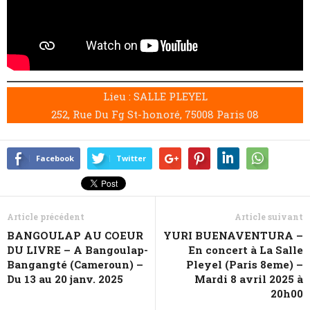
Lieu : SALLE PLEYEL
252, Rue Du Fg St-honoré, 75008 Paris 08
Facebook
Twitter
Article précédent
Article suivant
BANGOULAP AU COEUR
YURI BUENAVENTURA –
DU LIVRE – A Bangoulap-
En concert à La Salle
Bangangté (Cameroun) –
Pleyel (Paris 8eme) –
Du 13 au 20 janv. 2025
Mardi 8 avril 2025 à
20h00