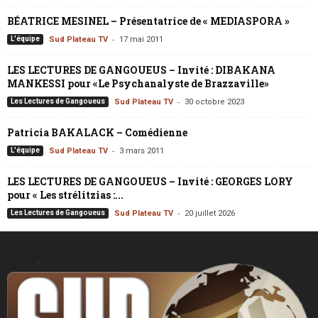
BÉATRICE MESINEL – Présentatrice de « MEDIASPORA »
-
L'équipe
Sud Plateau TV
17 mai 2011
LES LECTURES DE GANGOUEUS – Invité : DIBAKANA
MANKESSI pour «Le Psychanalyste de Brazzaville»
-
Les Lectures de Gangoueus
Sud Plateau TV
30 octobre 2023
Patricia BAKALACK – Comédienne
-
L'équipe
Sud Plateau TV
3 mars 2011
LES LECTURES DE GANGOUEUS – Invité : GEORGES LORY
pour « Les strélitzias :...
-
Les Lectures de Gangoueus
Sud Plateau TV
20 juillet 2026