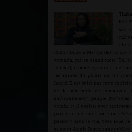
Timba
Bell 
son i
cultu
l’his
Rudolf Douala Manga Bell, alors roi
véranda, par sa grand-mère. Un jou
football, il pénètre, courant derriè
les ruines du palais du roi Alex
hanté. Il est saisi par cette expéri
de la nécessité de conserver l
environnement peuplé d’artistes.
voisin, et il assiste avec ravissem
parpaing, derrière un trou d’aér
passant dans la rue, Yves Lobé, le 
sa sœur Annie Disco, sans oublier 