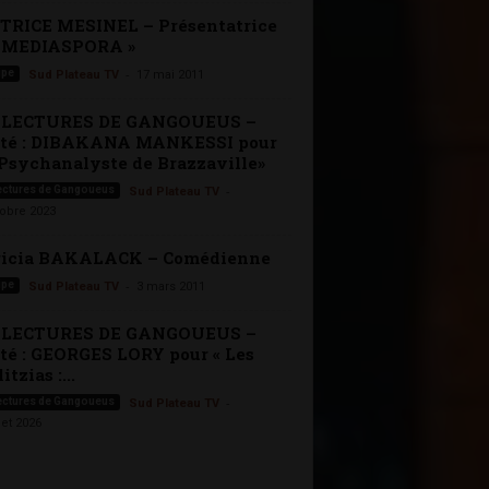
TRICE MESINEL – Présentatrice
« MEDIASPORA »
-
ipe
Sud Plateau TV
17 mai 2011
 LECTURES DE GANGOUEUS –
ité : DIBAKANA MANKESSI pour
Psychanalyste de Brazzaville»
-
ectures de Gangoueus
Sud Plateau TV
tobre 2023
ricia BAKALACK – Comédienne
-
ipe
Sud Plateau TV
3 mars 2011
 LECTURES DE GANGOUEUS –
té : GEORGES LORY pour « Les
itzias :...
-
ectures de Gangoueus
Sud Plateau TV
let 2026