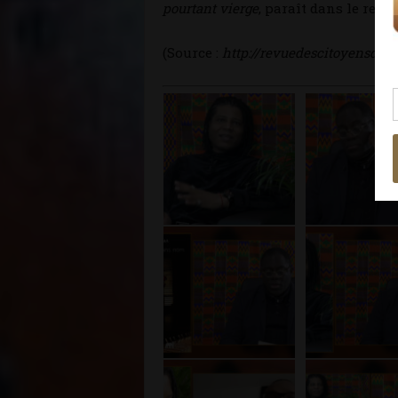
pourtant vierge
, paraît dans le recu
(Source :
http://revuedescitoyensdesle