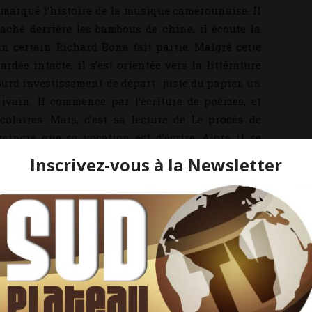
marqué l’histoire de la musique camerounaise. Il
aché derrière les bambous de chine, il écoute la
 certain Richard Bona fait partie. Malgré cette
dée intacte, il s’est orientée vers la littérature
urd investissement de départ : juste du papier, un
rivain. Il commence par l’écriture de poèmes, et
scolaires. Mais, c’est sa lecture de Le procès de
aincre que sa vocation est d’écrire. Alors il se
ui est son voisin, pour combler son ignorance de
fréquentes visites au poète Fernando D’Almeida.
es études d’Economie à Yaoundé, où il a la chance
écile Abéga. En 2001, il quitte le Cameroun pour
ès avoir séjourné deux années à Paris, il vit et
l est auteur de poésie, de nouvelles, de romans, et
 et magazines littéraires. Sa nouvelle,
Mémoires
a été classée en 2eme position au concours de
16. En Avril 2017, sa nouvelle
La future mariée était