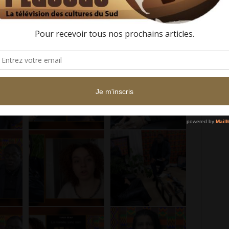
eil
Un soir de pluie
aux éditions Encre Fraîche.
ttres.org/profil/855-timba)