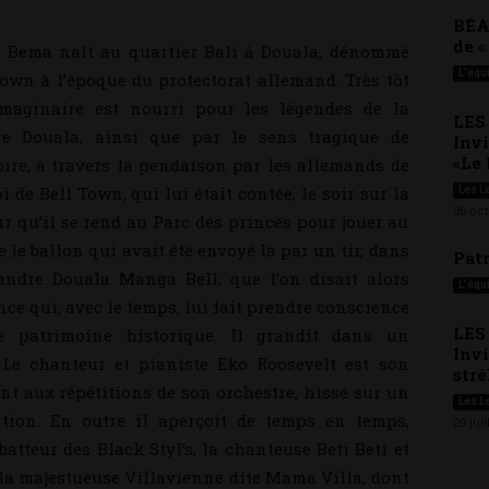
BÉA
de 
 Bema naît au quartier Bali à Douala, dénommé
L'équ
Town à l’époque du protectorat allemand. Très tôt
maginaire est nourri pour les légendes de la
LES
re Douala, ainsi que par le sens tragique de
Inv
«Le 
toire, à travers la pendaison par les allemands de
 de Bell Town, qui lui était contée, le soir sur la
Les L
30 oc
r qu’il se rend au Parc des princes pour jouer au
re le ballon qui avait été envoyé là par un tir, dans
Pat
andre Douala Manga Bell, que l’on disait alors
L'équ
ence qui, avec le temps, lui fait prendre conscience
LES
e patrimoine historique. Il grandit dans un
Invi
 Le chanteur et pianiste Eko Roosevelt est son
strél
ent aux répétitions de son orchestre, hissé sur un
Les L
ation. En outre il aperçoit de temps en temps,
20 juil
batteur des Black Styl’s, la chanteuse Beti Beti et
la majestueuse Villavienne dite Mama Villa, dont