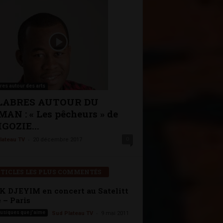
res autour des arts
LABRES AUTOUR DU
AN : « Les pêcheurs » de
GOZIE...
-
0
lateau TV
20 décembre 2017
TICLES LES PLUS COMMENTÉS
K DJEYIM en concert au Satelitt
 – Paris
-
usiques que j'aime
Sud Plateau TV
9 mai 2011