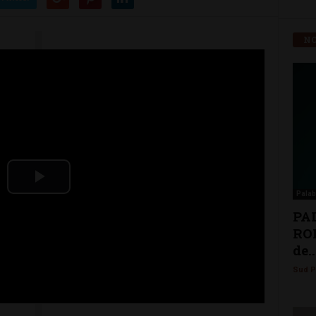
NO
Play
Palab
PA
Video
ROM
de..
Sud P