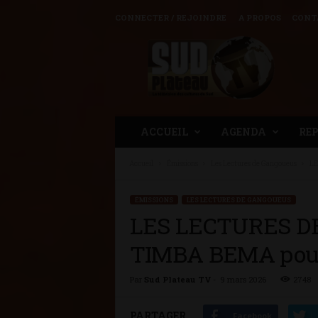
CONNECTER / REJOINDRE
A PROPOS
CONT
Sud
Plateau
TV
ACCUEIL
AGENDA
RE
Accueil
Émissions
Les Lectures de Gangoueus
LE
ÉMISSIONS
LES LECTURES DE GANGOUEUS
LES LECTURES DE
TIMBA BEMA pour 
Par
Sud Plateau TV
-
9 mars 2026
2748
PARTAGER
Facebook