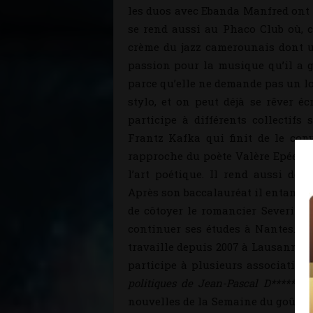
les duos avec Ebanda Manfred ont 
se rend aussi au Phaco Club où, c
crème du jazz camerounais dont un
passion pour la musique qu’il a gar
parce qu’elle ne demande pas un lo
stylo, et on peut déjà se rêver éc
participe à différents collectifs 
Frantz Kafka qui finit de le conv
rapproche du poète Valère Epée, q
l’art poétique. Il rend aussi de 
Après son baccalauréat il entame d
de côtoyer le romancier Severin C
continuer ses études à Nantes. Apr
travaille depuis 2007 à Lausanne. I
participe à plusieurs associations
politiques de Jean-Pascal D********
nouvelles de la Semaine du goût 20