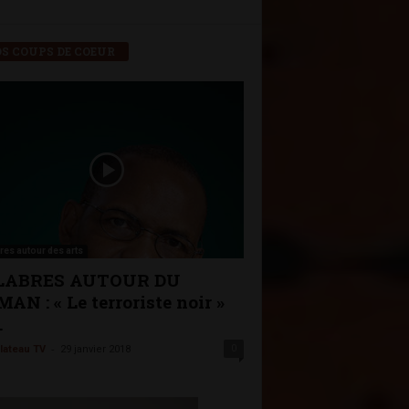
S COUPS DE COEUR
res autour des arts
LABRES AUTOUR DU
AN : « Le terroriste noir »
.
-
0
lateau TV
29 janvier 2018