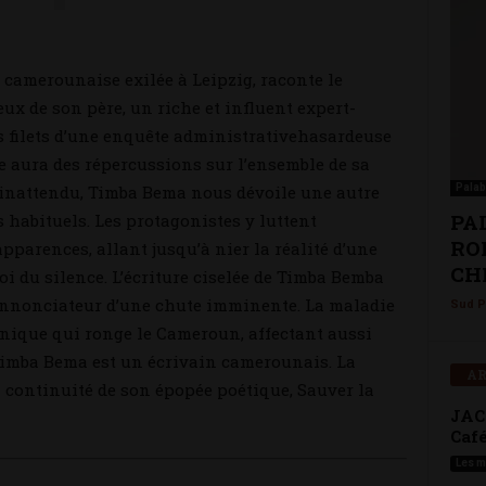
 camerounaise exilée à Leipzig, raconte le
eux de son père, un riche et influent expert-
s filets d’une enquête administrativehasardeuse
le aura des répercussions sur l’ensemble de sa
inattendu, Timba Bema nous dévoile une autre
Palab
PA
és habituels. Les protagonistes y luttent
ROM
parences, allant jusqu’à nier la réalité d’une
CHI
i du silence. L’écriture ciselée de Timba Bemba
annonciateur d’une chute imminente. La maladie
Sud P
nique qui ronge le Cameroun, affectant aussi
.Timba Bema est un écrivain camerounais. La
AR
 continuité de son épopée poétique, Sauver la
JAC
Café
Les m