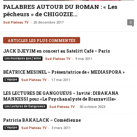
PALABRES AUTOUR DU ROMAN : « Les
pêcheurs » de CHIGOZIE...
-
Sud Plateau TV
20 décembre 2017
0
ARTICLES LES PLUS COMMENTÉS
JACK DJEYIM en concert au Satelitt Café – Paris
-
Les musiques que j'aime
Sud Plateau TV
9 mai 2011
BÉATRICE MESINEL – Présentatrice de « MEDIASPORA »
-
L'équipe
Sud Plateau TV
17 mai 2011
LES LECTURES DE GANGOUEUS – Invité : DIBAKANA
MANKESSI pour «Le Psychanalyste de Brazzaville»
-
Les Lectures de Gangoueus
Sud Plateau TV
30 octobre 2023
Patricia BAKALACK – Comédienne
-
L'équipe
Sud Plateau TV
3 mars 2011