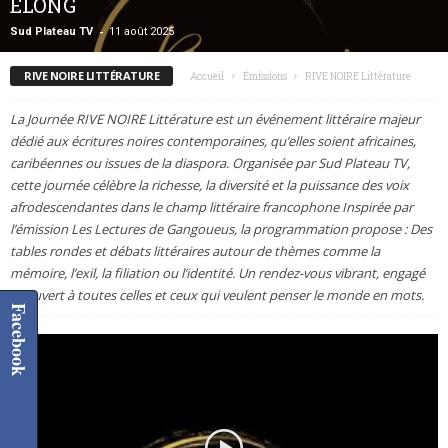
ELONG
-
Sud Plateau TV
11 août 2025
RIVE NOIRE LITTÉRATURE
Accueil
Émissions
RIVE NOIRE Littérature
La Journée RIVE NOIRE Littérature est un événement littéraire majeur
dédié aux écritures noires contemporaines, qu’elles soient africaines,
caribéennes ou issues de la diaspora. Organisée par Sud Plateau TV,
cette journée célèbre la richesse, la diversité et la puissance des voix
afrodescendantes dans le champ littéraire francophone Inspirée par
l’émission Les Lectures de Gangoueus, la programmation propose : Des
tables rondes et débats littéraires autour de thèmes comme la
mémoire, l’exil, la filiation ou l’identité. Un rendez-vous vibrant, engagé
et ouvert à toutes celles et ceux qui veulent penser le monde en mots.
Facebook