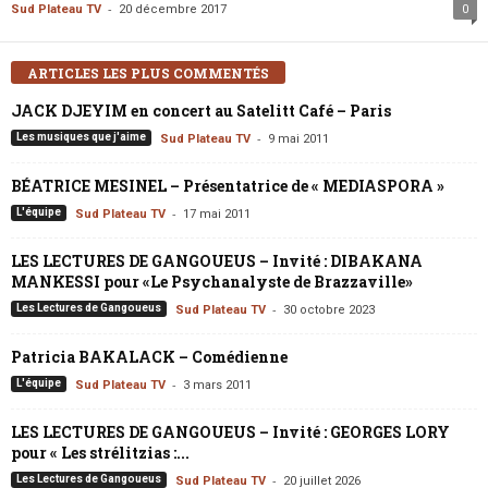
-
Sud Plateau TV
20 décembre 2017
0
ARTICLES LES PLUS COMMENTÉS
JACK DJEYIM en concert au Satelitt Café – Paris
-
Les musiques que j'aime
Sud Plateau TV
9 mai 2011
BÉATRICE MESINEL – Présentatrice de « MEDIASPORA »
-
L'équipe
Sud Plateau TV
17 mai 2011
LES LECTURES DE GANGOUEUS – Invité : DIBAKANA
MANKESSI pour «Le Psychanalyste de Brazzaville»
-
Les Lectures de Gangoueus
Sud Plateau TV
30 octobre 2023
Patricia BAKALACK – Comédienne
-
L'équipe
Sud Plateau TV
3 mars 2011
LES LECTURES DE GANGOUEUS – Invité : GEORGES LORY
pour « Les strélitzias :...
-
Les Lectures de Gangoueus
Sud Plateau TV
20 juillet 2026