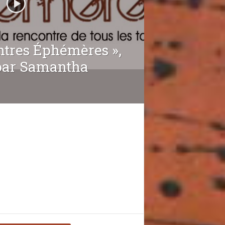
ntres Éphémères »,
 par Samantha