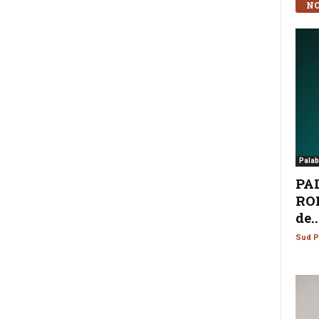
NO
Palab
PA
ROM
de..
Sud P