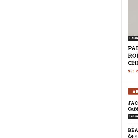
Palab
PA
ROM
CHI
Sud P
AR
JAC
Café
Les m
BÉA
de 