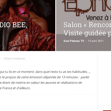
DIO BEE,
Salon « Renco
Visite guidée
-
Sud Plateau TV
15 avril 2011
Styles et tendances
ui tu lis en ce moment, dans quel resto tu as tes habitudes, ...
est le propos de cette émission déjantée de 13 minutes : parler
e étant de mettre en valeur les œuvres et réalisations de
France et d'ailleurs.