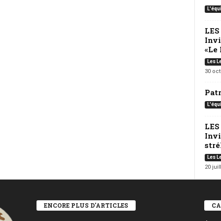
L'équ
LES
Inv
«Le 
Les L
30 oc
Pat
L'équ
LES
Invi
strél
Les L
20 juil
ENCORE PLUS D'ARTICLES
CA