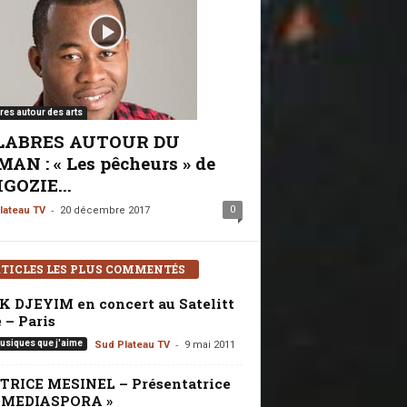
res autour des arts
LABRES AUTOUR DU
AN : « Les pêcheurs » de
GOZIE...
-
0
lateau TV
20 décembre 2017
TICLES LES PLUS COMMENTÉS
K DJEYIM en concert au Satelitt
 – Paris
-
usiques que j'aime
Sud Plateau TV
9 mai 2011
TRICE MESINEL – Présentatrice
« MEDIASPORA »