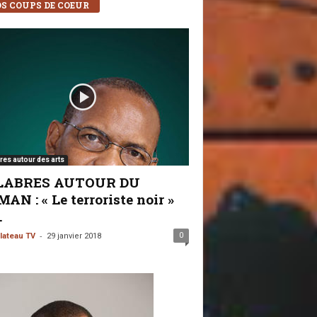
S COUPS DE COEUR
res autour des arts
LABRES AUTOUR DU
AN : « Le terroriste noir »
.
-
0
lateau TV
29 janvier 2018