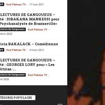
-
ipe
Sud Plateau TV
17 mai 2011
 LECTURES DE GANGOUEUS –
ité : DIBAKANA MANKESSI pour
Psychanalyste de Brazzaville»
-
ectures de Gangoueus
Sud Plateau TV
tobre 2023
ricia BAKALACK – Comédienne
-
ipe
Sud Plateau TV
3 mars 2011
 LECTURES DE GANGOUEUS –
té : GEORGES LORY pour « Les
itzias :...
-
ectures de Gangoueus
Sud Plateau TV
let 2026
TÉGORIE POPULAIRE
203