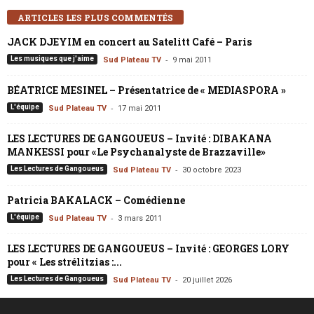
ARTICLES LES PLUS COMMENTÉS
JACK DJEYIM en concert au Satelitt Café – Paris
-
Les musiques que j'aime
Sud Plateau TV
9 mai 2011
BÉATRICE MESINEL – Présentatrice de « MEDIASPORA »
-
L'équipe
Sud Plateau TV
17 mai 2011
LES LECTURES DE GANGOUEUS – Invité : DIBAKANA
MANKESSI pour «Le Psychanalyste de Brazzaville»
-
Les Lectures de Gangoueus
Sud Plateau TV
30 octobre 2023
Patricia BAKALACK – Comédienne
-
L'équipe
Sud Plateau TV
3 mars 2011
LES LECTURES DE GANGOUEUS – Invité : GEORGES LORY
pour « Les strélitzias :...
-
Les Lectures de Gangoueus
Sud Plateau TV
20 juillet 2026