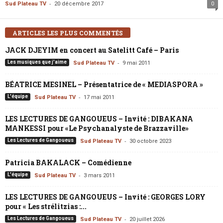
-
Sud Plateau TV
20 décembre 2017
0
ARTICLES LES PLUS COMMENTÉS
JACK DJEYIM en concert au Satelitt Café – Paris
-
Les musiques que j'aime
Sud Plateau TV
9 mai 2011
BÉATRICE MESINEL – Présentatrice de « MEDIASPORA »
-
L'équipe
Sud Plateau TV
17 mai 2011
LES LECTURES DE GANGOUEUS – Invité : DIBAKANA
MANKESSI pour «Le Psychanalyste de Brazzaville»
-
Les Lectures de Gangoueus
Sud Plateau TV
30 octobre 2023
Patricia BAKALACK – Comédienne
-
L'équipe
Sud Plateau TV
3 mars 2011
LES LECTURES DE GANGOUEUS – Invité : GEORGES LORY
pour « Les strélitzias :...
-
Les Lectures de Gangoueus
Sud Plateau TV
20 juillet 2026