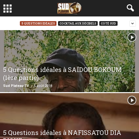
5 QUESTIONS IDÉALES
COCKTAIL AUX DÉCIBELS
COTÉ SUD
5 Questions idéales à SAÏDOU BOKOUM
(1ère partie)
-
Sud Plateau TV
6 août 2018
5 Questions idéales à NAFISSATOU DIA